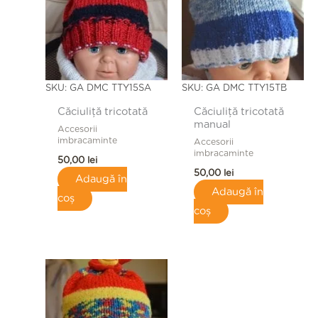
SKU: GA DMC TTY15SA
SKU: GA DMC TTY15TB
Căciuliță tricotată
Căciuliță tricotată
manual
Accesorii
imbracaminte
Accesorii
imbracaminte
50,00
lei
50,00
lei
Adaugă în
Adaugă în
coș
coș