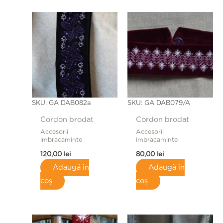
SKU: GA DAB082a
SKU: GA DAB079/A
Cordon brodat
Cordon brodat
Accesorii
Accesorii
imbracaminte
imbracaminte
120,00
lei
80,00
lei
Adaugă în
Adaugă în
coș
coș