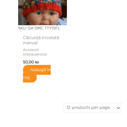
SKU: GA DMC TTY15FL
Căciuliță tricotată
manual
Accesorii
imbracaminte
50,00
lei
Adaugă în
coș