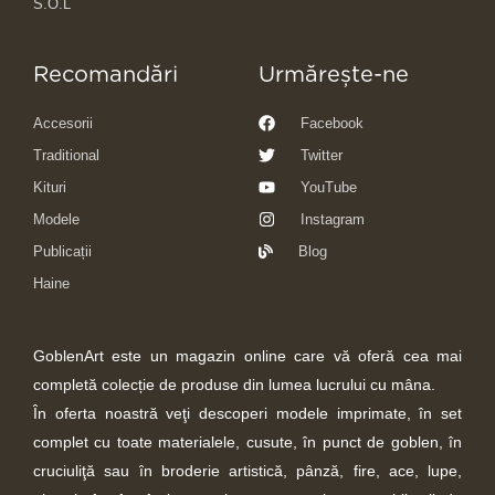
S.O.L
Recomandări
Urmărește-ne
Accesorii
Facebook
Traditional
Twitter
Kituri
YouTube
Modele
Instagram
Publicații
Blog
Haine
GoblenArt este un magazin online care vă oferă cea mai
completă colecție de produse din lumea lucrului cu mâna.
În oferta noastră veţi descoperi modele imprimate, în set
complet cu toate materialele, cusute, în punct de goblen, în
cruciuliţă sau în broderie artistică, pânză, fire, ace, lupe,