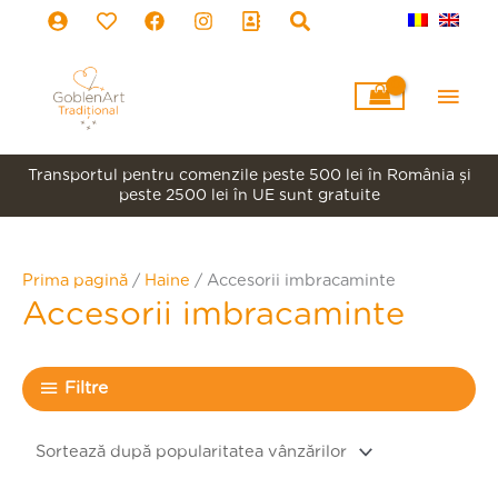
Skip
to
content
Main
Men
Transportul pentru comenzile peste 500 lei în România şi
peste 2500 lei în UE sunt gratuite
Prima pagină
/
Haine
/ Accesorii imbracaminte
Accesorii imbracaminte
Filtre