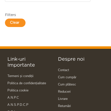
Filters
Clear
Link-uri
Despre noi
Importante
Contact
Termeni și condiții
Cum cumpăr
Politica de confidențialitate
Cum plătesc
Politica cookie
Reduceri
A.N.P.C
Livrare
A.N.S.P.D.C.P
Returnări