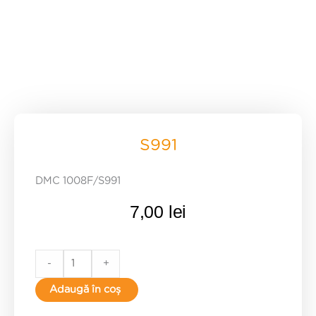
S991
DMC 1008F/S991
7,00
lei
S991
-
+
quantity
Adaugă în coș