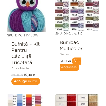
fost:
15,00 lei.
29,00 lei.
SKU: DMC art. 517
SKU: DMC TTY15OW
Bumbac
Bufniță – Kit
Multicolor
Pentru
De cusut
Căciuliță
Vezi
6,00
lei
Tricotată
produsele
Alte obiecte
29,00
lei
15,00
lei
Adaugă în coș