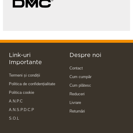
Link-uri
Despre noi
Importante
Contact
Termeni și condiții
Cum cumpăr
Politica de confidențialitate
Cum plătesc
Politica cookie
Reduceri
A.N.P.C
Livrare
A.N.S.P.D.C.P
Returnări
S.O.L