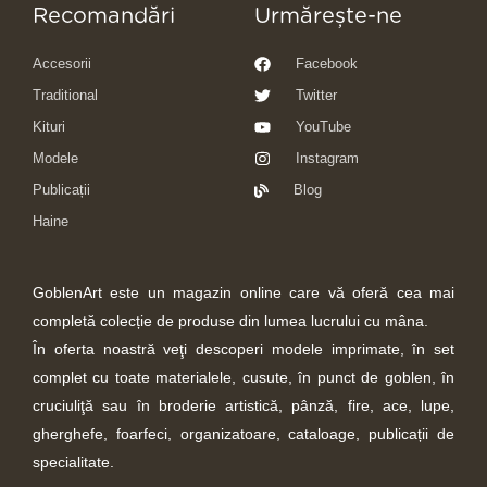
Recomandări
Urmărește-ne
Accesorii
Facebook
Traditional
Twitter
Kituri
YouTube
Modele
Instagram
Publicații
Blog
Haine
GoblenArt este un magazin online care vă oferă cea mai
completă colecție de produse din lumea lucrului cu mâna.
În oferta noastră veţi descoperi modele imprimate, în set
complet cu toate materialele, cusute, în punct de goblen, în
cruciuliţă sau în broderie artistică, pânză, fire, ace, lupe,
gherghefe, foarfeci, organizatoare, cataloage, publicații de
specialitate.