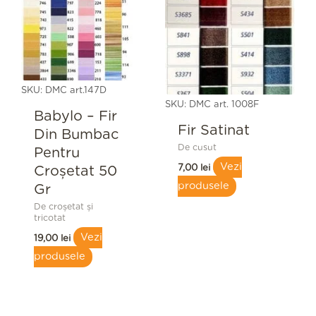
SKU: DMC art.147D
SKU: DMC art. 1008F
Babylo – Fir
Fir Satinat
Din Bumbac
De cusut
Pentru
Vezi
7,00
lei
Croşetat 50
produsele
Gr
De croșetat și
tricotat
Vezi
19,00
lei
produsele