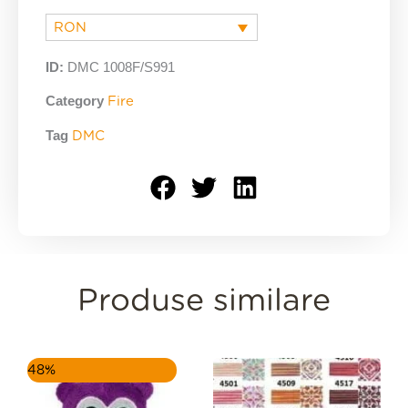
RON
ID:
DMC 1008F/S991
Category
Fire
Tag
DMC
Produse similare
Prețul
Prețul
48%
inițial
curent
a
este: