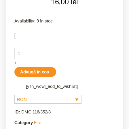
16,00
lei
352/8
Availability:
9 în stoc
quantity
-
-
+
Adaugă în coș
[yith_wcwl_add_to_wishlist]
RON
ID:
DMC 116/352/8
Category
Fire