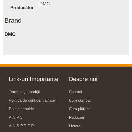
DMC
Producător
Brand
DMC
Link-uri Importante
Despre noi
Termeni și condiții
Contact
Politica de confidențialitate
Cum cumpăr
Politica cookie
Cum plătesc
A.N.P.C
Reduceri
A.N.S.P.D.C.P
Livrare