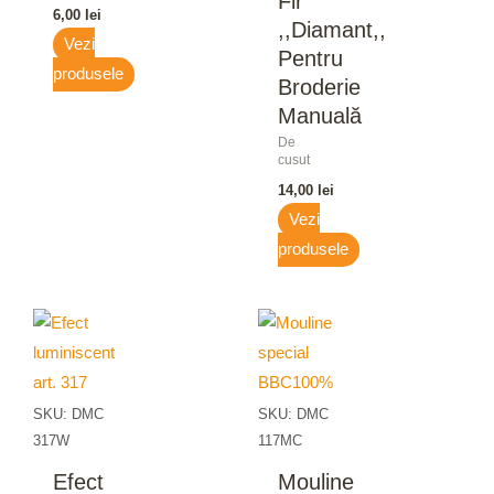
Fir
6,00
lei
,,Diamant,,
Vezi
Pentru
produsele
Broderie
Manuală
De
cusut
14,00
lei
Vezi
produsele
SKU: DMC
SKU: DMC
317W
117MC
Efect
Mouline