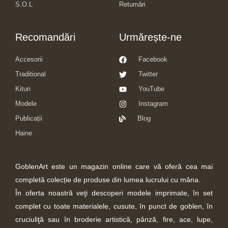
S.O.L
Returnări
Recomandări
Urmărește-ne
Accesorii
Facebook
Traditional
Twitter
Kituri
YouTube
Modele
Instagram
Publicații
Blog
Haine
GoblenArt este un magazin online care vă oferă cea mai
completă colecție de produse din lumea lucrului cu mâna.
În oferta noastră veţi descoperi modele imprimate, în set
complet cu toate materialele, cusute, în punct de goblen, în
cruciuliţă sau în broderie artistică, pânză, fire, ace, lupe,