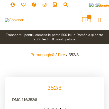
Skip
to
content
Mai
Men
Transportul pentru comenzile peste 500 lei în România şi peste
2500 lei în UE sunt gratuite
Prima pagină
/
Fire
/ 352/8
352/8
DMC 116/352/8