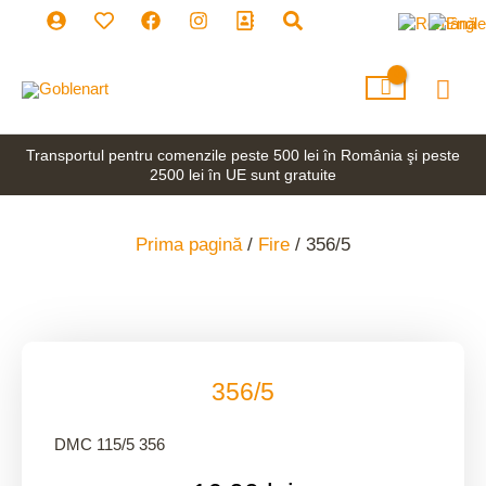
Skip
to
content
Mai
Men
Transportul pentru comenzile peste 500 lei în România şi peste
2500 lei în UE sunt gratuite
Prima pagină
/
Fire
/ 356/5
356/5
DMC 115/5 356