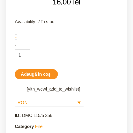
16,00
lei
356/5
Availability:
7 în stoc
quantity
-
-
+
Adaugă în coș
[yith_wcwl_add_to_wishlist]
RON
ID:
DMC 115/5 356
Category
Fire