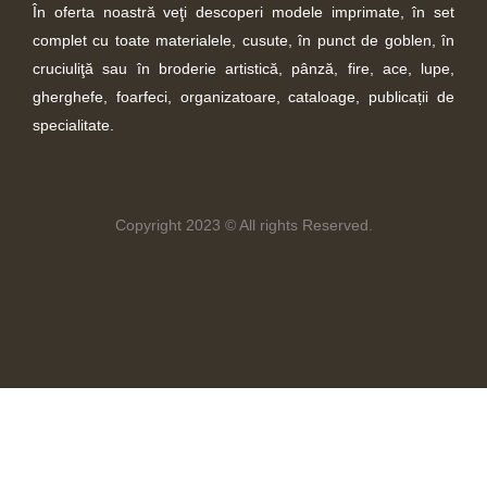
În oferta noastră veţi descoperi modele imprimate, în set
complet cu toate materialele, cusute, în punct de goblen, în
cruciuliţă sau în broderie artistică, pânză, fire, ace, lupe,
gherghefe, foarfeci, organizatoare, cataloage, publicații de
specialitate.
Copyright 2023 © All rights Reserved.