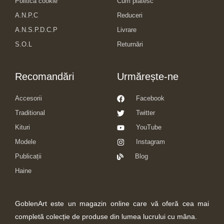
Politica cookie
Cum plătesc
A.N.P.C
Reduceri
A.N.S.P.D.C.P
Livrare
S.O.L
Returnări
Recomandări
Urmărește-ne
Accesorii
Facebook
Traditional
Twitter
Kituri
YouTube
Modele
Instagram
Publicații
Blog
Haine
GoblenArt este un magazin online care vă oferă cea mai
completă colecție de produse din lumea lucrului cu mâna.