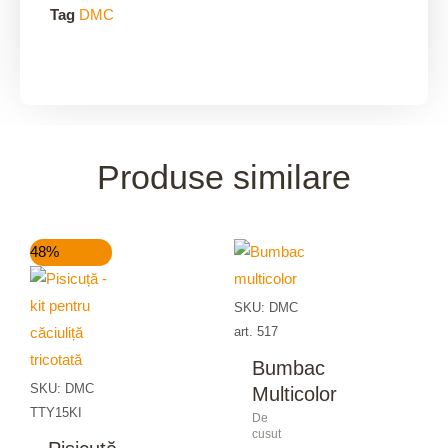
Tag
DMC
Produse similare
Prețul
Prețul
48%
inițial
curent
a
este:
fost:
15,00 lei.
SKU: DMC
29,00 lei.
art. 517
Bumbac
SKU: DMC
Multicolor
TTY15KI
De
cusut