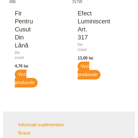
486
317W
Fir
Efect
Pentru
Luminiscent
Cusut
Art.
Din
317
Lână
De
cusut
De
cusut
13,00
lei
4,70
lei
Vezi
Vezi
produsele
produsele
Informații suplimentare
Brand