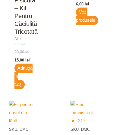
Pisicuță
6,00
lei
– Kit
Vezi
Pentru
produsele
Căciuliță
Tricotată
Alte
obiecte
29,00
lei
15,00
lei
Adaugă
în
coș
SKU: DMC
SKU: DMC