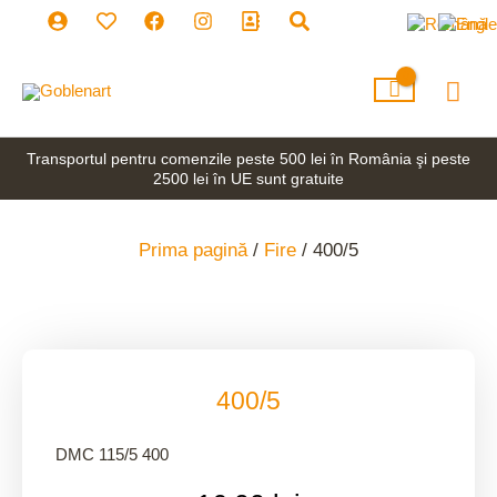
Skip
to
content
Mai
Men
Transportul pentru comenzile peste 500 lei în România şi peste
2500 lei în UE sunt gratuite
Prima pagină
/
Fire
/ 400/5
400/5
DMC 115/5 400