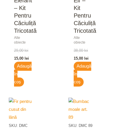
Elefant
Elf –
– Kit
Kit
Pentru
Pentru
Căciuliță
Căciuliță
Tricotată
Tricotată
Alte
Alte
obiecte
obiecte
29,00
lei
38,00
lei
15,00
lei
15,00
lei
Adaugă
Adaugă
în
în
coș
coș
SKU: DMC
SKU: DMC 89