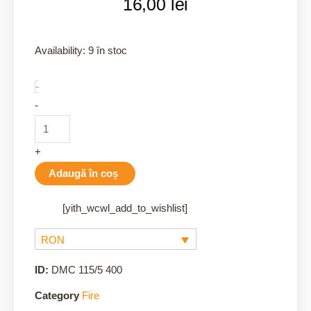
16,00
lei
400/5
Availability:
9 în stoc
quantity
-
-
+
Adaugă în coș
[yith_wcwl_add_to_wishlist]
RON
ID:
DMC 115/5 400
Category
Fire