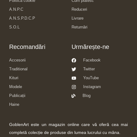
Politica cookie
Cum plătesc
A.N.P.C
Reduceri
A.N.S.P.D.C.P
Livrare
S.O.L
Returnări
Recomandări
Urmărește-ne
Accesorii
Facebook
Traditional
Twitter
Kituri
YouTube
Modele
Instagram
Publicații
Blog
Haine
GoblenArt este un magazin online care vă oferă cea mai
completă colecție de produse din lumea lucrului cu mâna.