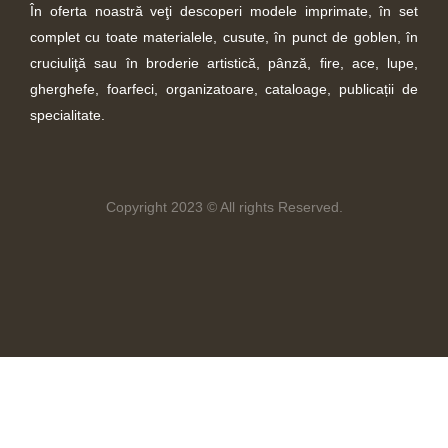
În oferta noastră veţi descoperi modele imprimate, în set
complet cu toate materialele, cusute, în punct de goblen, în
cruciuliţă sau în broderie artistică, pânză, fire, ace, lupe,
gherghefe, foarfeci, organizatoare, cataloage, publicații de
specialitate.
Copyright 2023 © All rights Reserved.