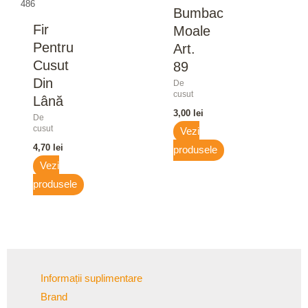
486
Bumbac
Fir
Moale
Pentru
Art.
Cusut
89
Din
De
cusut
Lână
3,00
lei
De
cusut
Vezi
4,70
lei
produsele
Vezi
produsele
Informații suplimentare
Brand