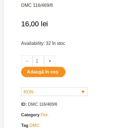
DMC 116/469/8
16,00
lei
469/8
Availability:
32 în stoc
quantity
-
+
Adaugă în coș
RON
ID:
DMC 116/469/8
Category
Fire
Tag
DMC