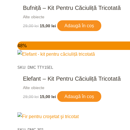
Bufniță – Kit Pentru Căciuliță Tricotată
Alte obiecte
Adaugă în coș
29,00
lei
15,00
lei
Prețul
Prețul
48%
inițial
curent
a
este:
fost:
15,00 lei.
29,00 lei.
SKU: DMC TTY15EL
Elefant – Kit Pentru Căciuliță Tricotată
Alte obiecte
Adaugă în coș
29,00
lei
15,00
lei
SKU: DMC 302