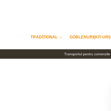
Skip
to
content
TRADIȚIONAL
GOBLENURI(KIT-URI)
Transportul pentru comenzile 