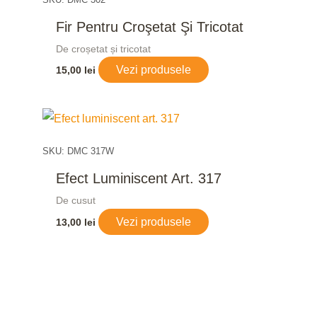
Fir Pentru Croşetat Şi Tricotat
De croșetat și tricotat
Vezi produsele
15,00
lei
SKU: DMC 317W
Efect Luminiscent Art. 317
De cusut
Vezi produsele
13,00
lei