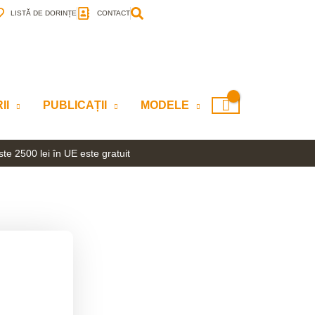
LISTĂ DE DORINȚE
CONTACT
II
PUBLICAȚII
MODELE
te 2500 lei în UE este gratuit