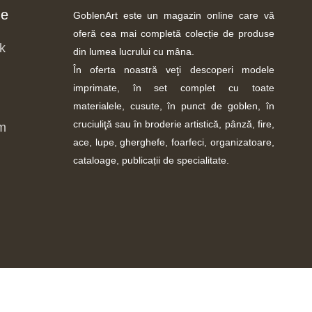
ne
GoblenArt este un magazin online care vă
oferă cea mai completă colecție de produse
k
din lumea lucrului cu mâna.
În oferta noastră veţi descoperi modele
imprimate, în set complet cu toate
materialele, cusute, în punct de goblen, în
cruciuliţă sau în broderie artistică, pânză, fire,
m
ace, lupe, gherghefe, foarfeci, organizatoare,
cataloage, publicații de specialitate.