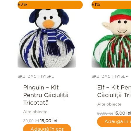
Prețul
Prețul
Prețul
62%
61%
inițial
curent
inițial
a
este:
a
fost:
15,00 lei.
fost:
39,00 lei.
38,00 le
SKU: DMC TTY15PE
SKU: DMC TTY15EF
Pinguin – Kit
Elf – Kit Pe
Pentru Căciuliță
Căciuliță Tr
Tricotată
Alte obiecte
Alte obiecte
38,00
lei
15,00
le
39,00
lei
15,00
lei
Adaugă în 
Adaugă în coș