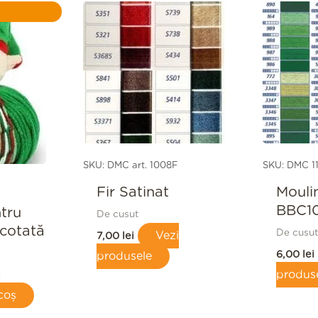
Prețul
curent
este:
15,00 lei.
i.
SKU: DMC art. 1008F
SKU: DMC 1
Fir Satinat
Mouli
BBC1
ntru
De cusut
icotată
De cusut
Vezi
7,00
lei
6,00
lei
produsele
produs
i
coș