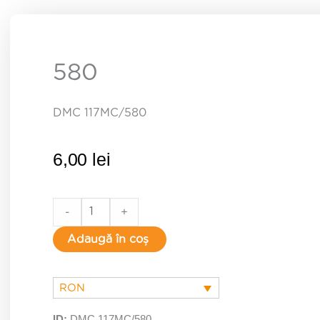
580
DMC 117MC/580
6,00
lei
580
-
+
quantity
Adaugă în coș
RON
ID:
DMC 117MC/580