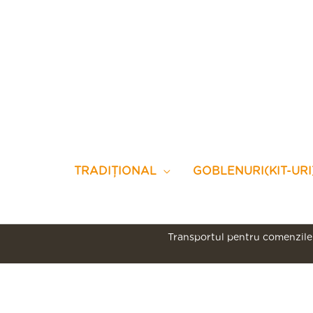
Skip
to
content
TRADIȚIONAL
GOBLENURI(KIT-URI
Transportul pentru comenzile 