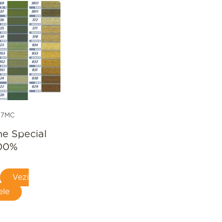
17MC
ne Special
00%
Vezi
ele