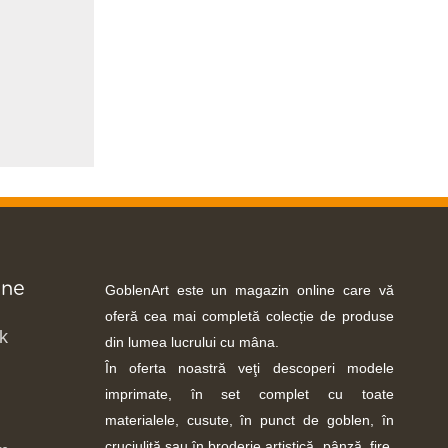
-ne
GoblenArt este un magazin online care vă
oferă cea mai completă colecție de produse
k
din lumea lucrului cu mâna.
În oferta noastră veţi descoperi modele
imprimate, în set complet cu toate
materialele, cusute, în punct de goblen, în
cruciuliţă sau în broderie artistică, pânză, fire,