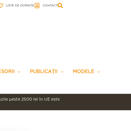
LISTĂ DE DORINȚE
CONTACT
SORII
PUBLICAȚII
MODELE
ile peste 2500 lei în UE este