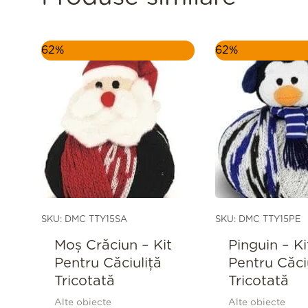
Prețul
Prețul
Prețul
62%
62%
inițial
curent
inițial
a
este:
a
fost:
15,00 lei.
fost:
39,00 lei.
39,00 le
SKU: DMC TTY15SA
SKU: DMC TTY15PE
Moș Crăciun – Kit
Pinguin – Ki
Pentru Căciuliță
Pentru Căci
Tricotată
Tricotată
Alte obiecte
Alte obiecte