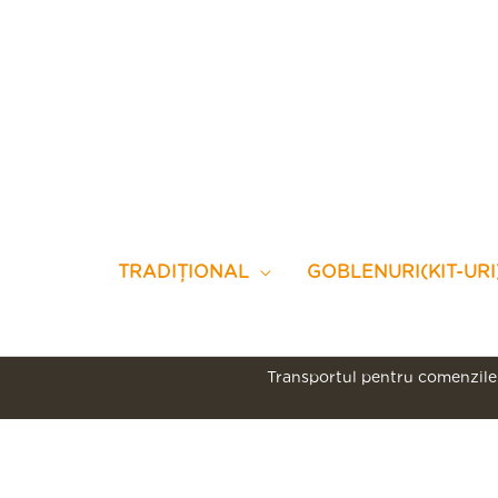
Skip
to
content
TRADIȚIONAL
GOBLENURI(KIT-URI
Transportul pentru comenzile 