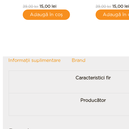
39,00
lei
39,00
lei
15,00
lei
15,00
le
Adaugă în coș
Adaugă în 
Informații suplimentare
Brand
Caracteristici fir
Producător