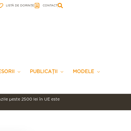
LISTĂ DE DORINȚE
CONTACT
SORII
PUBLICAȚII
MODELE
ile peste 2500 lei în UE este