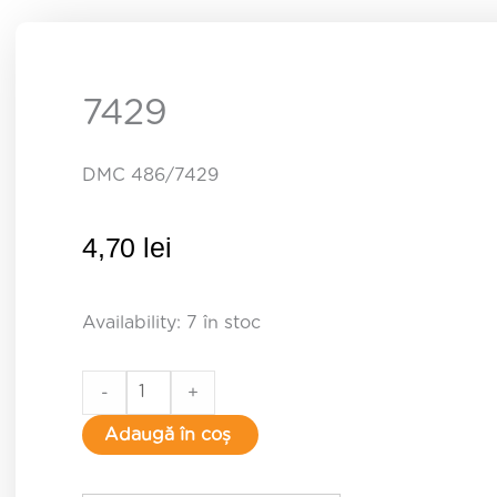
7429
DMC 486/7429
4,70
lei
7429
Availability:
7 în stoc
quantity
-
+
Adaugă în coș