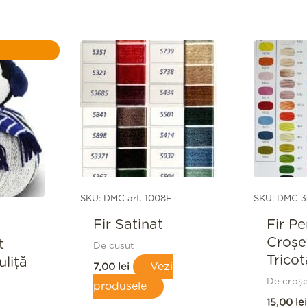
Prețul
curent
este:
15,00 lei.
i.
SKU: DMC art. 1008F
SKU: DMC 3
Fir Satinat
Fir Pe
Croşe
t
De cusut
Tricot
uliță
Vezi
7,00
lei
De croșet
produsele
15,00
lei