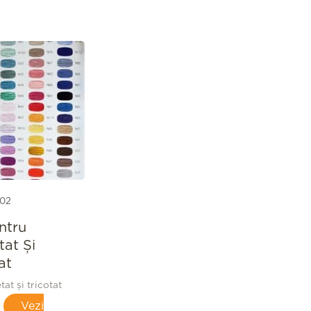
02
ntru
tat Şi
at
at și tricotat
Vezi