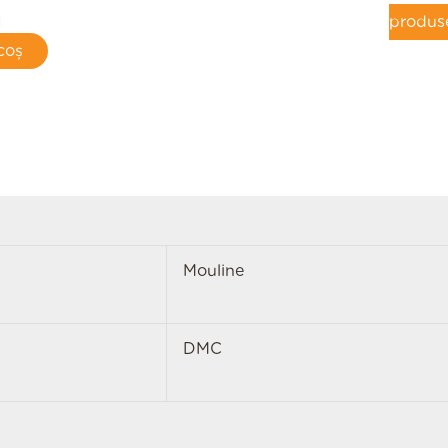
produs
i
coș
Mouline
DMC