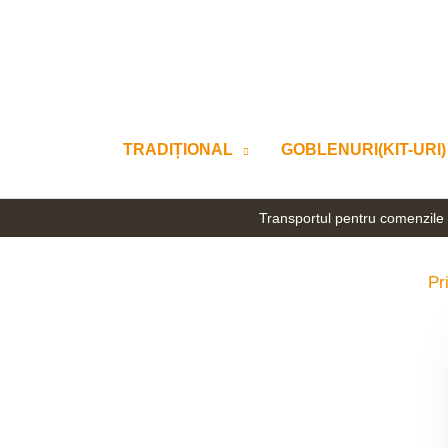
Skip
to
content
TRADIȚIONAL
GOBLENURI(KIT-URI)
Transportul pentru comenzile 
Pr