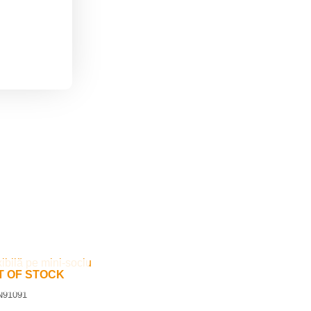
T OF STOCK
N91091