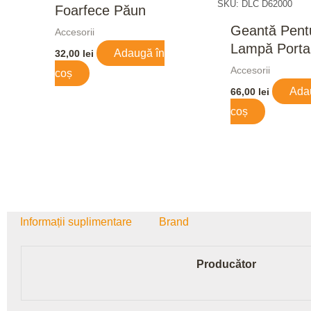
SKU: DLC D62000
Foarfece Păun
Geantă Pent
Accesorii
Lampă Portab
Adaugă în
32,00
lei
Accesorii
coș
Ada
66,00
lei
coș
Informații suplimentare
Brand
Producător