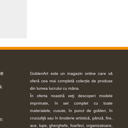
ne
GoblenArt este un magazin online care vă
oferă cea mai completă colecție de produse
k
din lumea lucrului cu mâna.
În oferta noastră veţi descoperi modele
imprimate, în set complet cu toate
materialele, cusute, în punct de goblen, în
cruciuliţă sau în broderie artistică, pânză, fire,
m
ace, lupe, gherghefe, foarfeci, organizatoare,