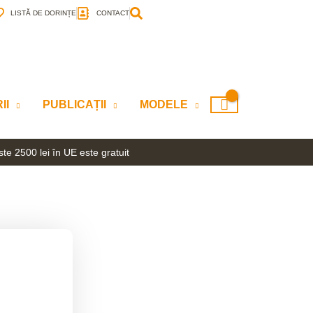
LISTĂ DE DORINȚE
CONTACT
II
PUBLICAȚII
MODELE
te 2500 lei în UE este gratuit