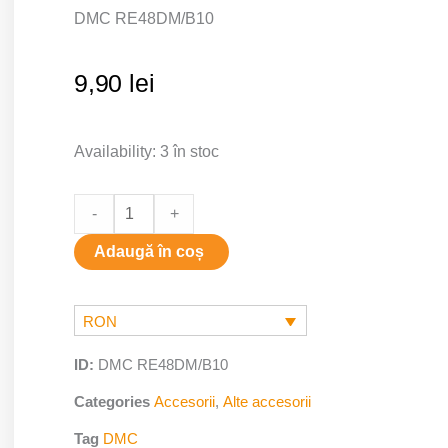
DMC RE48DM/B10
9,90
lei
B10
Availability:
3 în stoc
quantity
-
+
Adaugă în coș
RON
ID:
DMC RE48DM/B10
Categories
Accesorii
,
Alte accesorii
Tag
DMC