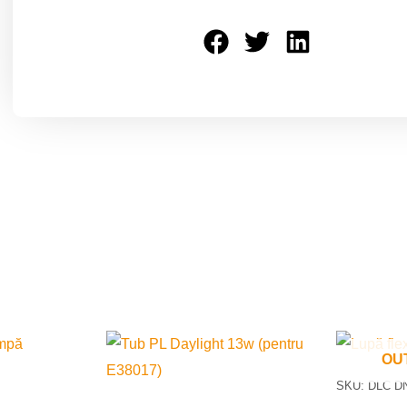
OU
SKU: DLC D