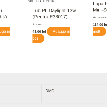
SKU: DLC D13626
Lupă F
Mini-S
u
Tub PL Daylight 13w
ilă
(pentru E38017)
Accesorii
Accesorii
114,00
le
ugă în
Adaugă în
mult
43,00
lei
coș
DMC