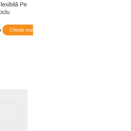
lexibilă Pe
oclu
Citește mai
i