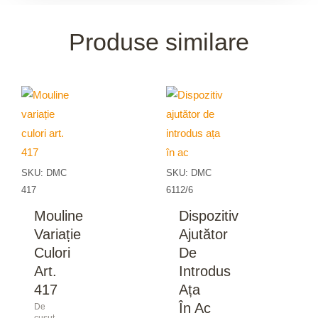
Produse similare
SKU: DMC
SKU: DMC
417
6112/6
Mouline
Dispozitiv
Variație
Ajutător
Culori
De
Art.
Introdus
417
Ața
În Ac
De