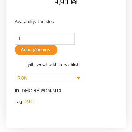
9,90
lei
Availability:
1 în stoc
Adaugă în coș
[yith_wcwl_add_to_wishlist]
RON
ID:
DMC RE48DM/M10
Tag
DMC