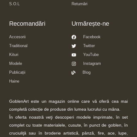
S.O.L
Returnări
Recomandări
Urmărește-ne
Accesorii
Facebook
Traditional
Twitter
Kituri
YouTube
Modele
Instagram
Publicații
Blog
Haine
GoblenArt este un magazin online care vă oferă cea mai
completă colecție de produse din lumea lucrului cu mâna.
În oferta noastră veţi descoperi modele imprimate, în set
complet cu toate materialele, cusute, în punct de goblen, în
cruciuliţă sau în broderie artistică, pânză, fire, ace, lupe,