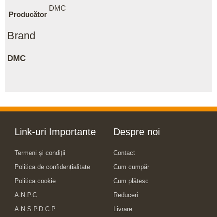
DMC
Producător
Brand
DMC
Link-uri Importante
Despre noi
Termeni și condiții
Contact
Politica de confidențialitate
Cum cumpăr
Politica cookie
Cum plătesc
A.N.P.C
Reduceri
A.N.S.P.D.C.P
Livrare