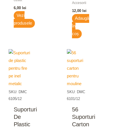
cusut
Accesorii
6,00
lei
12,00
lei
Vezi
Adaugă
produsele
în
coș
SKU: DMC
SKU: DMC
6105/12
6101/12
Suporturi
56
De
Suporturi
Plastic
Carton