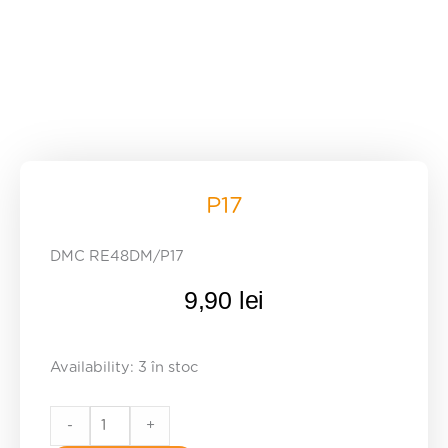
P17
DMC RE48DM/P17
9,90
lei
P17
Availability:
3 în stoc
quantity
-
+