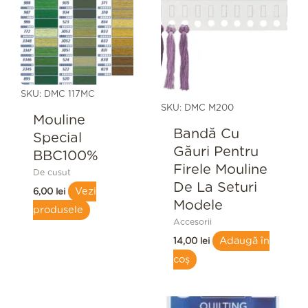
SKU: DMC 117MC
SKU: DMC M200
Mouline
Bandă Cu
Special
Găuri Pentru
BBC100%
Firele Mouline
De cusut
De La Seturi
Vezi
6,00
lei
Modele
produsele
Accesorii
Adaugă în
14,00
lei
coș