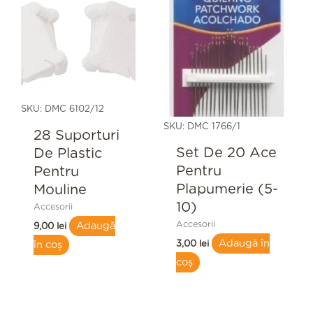
SKU: DMC 6102/12
SKU: DMC 1766/1
28 Suporturi
Set De 20 Ace
De Plastic
Pentru
Pentru
Plapumerie (5-
Mouline
10)
Accesorii
Accesorii
Adaugă
9,00
lei
Adaugă în
3,00
lei
în coș
coș