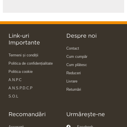
Link-uri
Despre noi
Importante
Contact
Termeni și condiții
Cum cumpăr
Politica de confidențialitate
Cum plătesc
Politica cookie
Reduceri
A.N.P.C
Livrare
A.N.S.P.D.C.P
Returnări
S.O.L
Recomandări
Urmărește-ne
Accesorii
Facebook