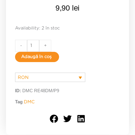
9,90
lei
P9
Availability:
2 în stoc
quantity
-
+
Adaugă în coș
RON
ID:
DMC RE48DM/P9
Tag
DMC