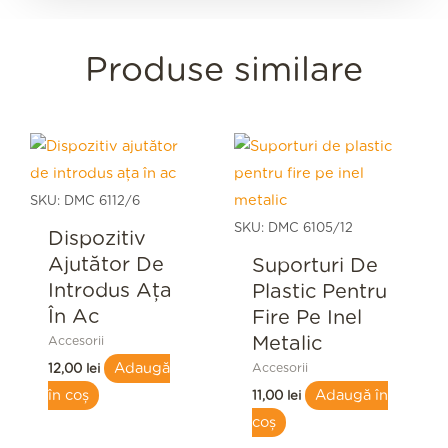
Produse similare
SKU: DMC 6112/6
SKU: DMC 6105/12
Dispozitiv
Ajutător De
Suporturi De
Introdus Ața
Plastic Pentru
În Ac
Fire Pe Inel
Metalic
Accesorii
Adaugă
Accesorii
12,00
lei
în coș
Adaugă în
11,00
lei
coș