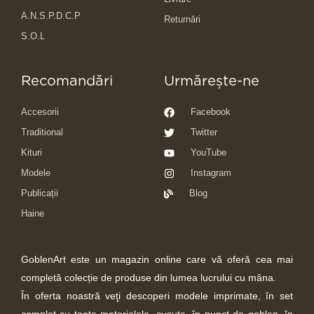
A.N.S.P.D.C.P
Returnări
S.O.L
Recomandări
Urmărește-ne
Accesorii
Facebook
Traditional
Twitter
Kituri
YouTube
Modele
Instagram
Publicații
Blog
Haine
GoblenArt este un magazin online care vă oferă cea mai
completă colecție de produse din lumea lucrului cu mâna.
În oferta noastră veţi descoperi modele imprimate, în set