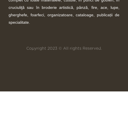
complet cu toate materialele, cusute, în punct de goblen, în
cruciuliţă sau în broderie artistică, pânză, fire, ace, lupe,
gherghefe, foarfeci, organizatoare, cataloage, publicații de
specialitate.
Copyright 2023 © All rights Reserved.