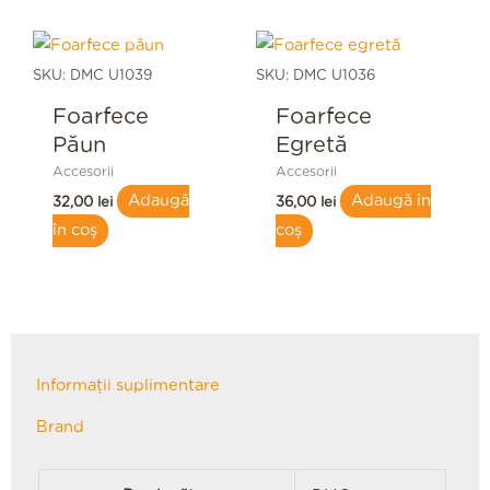
SKU: DMC U1039
SKU: DMC U1036
Foarfece
Foarfece
Păun
Egretă
Accesorii
Accesorii
Adaugă
Adaugă în
32,00
lei
36,00
lei
în coș
coș
Informații suplimentare
Brand