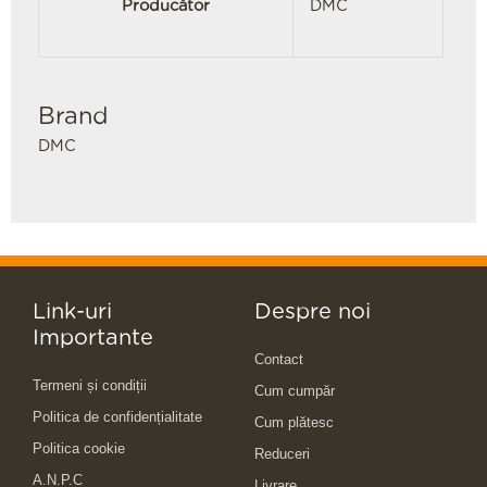
Producător
DMC
Brand
DMC
Link-uri
Despre noi
Importante
Contact
Termeni și condiții
Cum cumpăr
Politica de confidențialitate
Cum plătesc
Politica cookie
Reduceri
A.N.P.C
Livrare