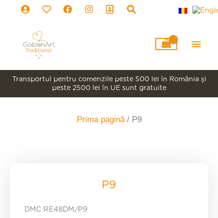
Skip
to
content
Main
Men
Transportul pentru comenzile peste 500 lei în România şi
peste 2500 lei în UE sunt gratuite
Prima pagină
/ P9
P9
DMC RE48DM/P9