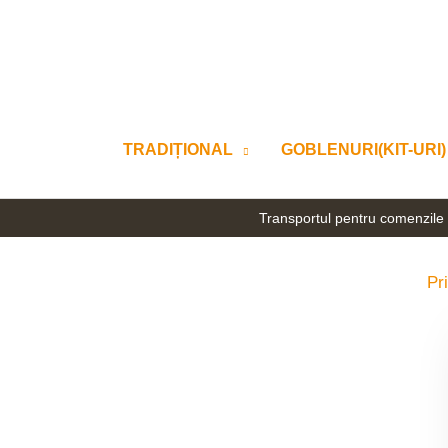
Skip
to
content
TRADIȚIONAL
GOBLENURI(KIT-URI)
Transportul pentru comenzile 
Pr