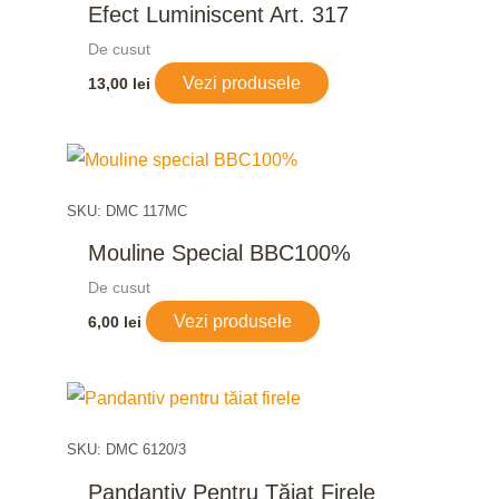
Efect Luminiscent Art. 317
De cusut
Vezi produsele
13,00
lei
SKU: DMC 117MC
Mouline Special BBC100%
De cusut
Vezi produsele
6,00
lei
SKU: DMC 6120/3
Pandantiv Pentru Tăiat Firele