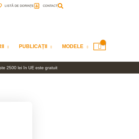
LISTĂ DE DORINȚE
CONTACT
II
PUBLICAȚII
MODELE
te 2500 lei în UE este gratuit