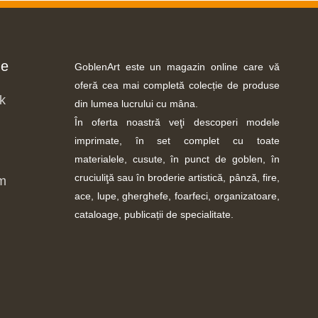
ne
GoblenArt este un magazin online care vă
oferă cea mai completă colecție de produse
k
din lumea lucrului cu mâna.
În oferta noastră veţi descoperi modele
imprimate, în set complet cu toate
materialele, cusute, în punct de goblen, în
cruciuliţă sau în broderie artistică, pânză, fire,
m
ace, lupe, gherghefe, foarfeci, organizatoare,
cataloage, publicații de specialitate.