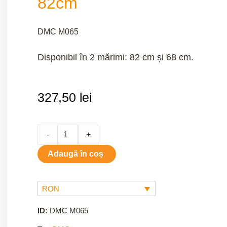
82cm
DMC M065
Disponibil în 2 mărimi: 82 cm și 68 cm.
327,50
lei
Suport
-
+
cadru
Adaugă în coș
de
tapiserie
RON
82cm
quantity
ID:
DMC M065