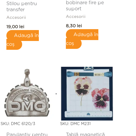
bobinare fire pe
Stilou pentru
suport
transfer
Accesorii
Accesorii
8,30
lei
19,00
lei
Adaugă în
Adaugă în
coș
coș
SKU: DMC 6120/3
SKU: DMC M231
Pandantiv pentru
Tablă magnetică