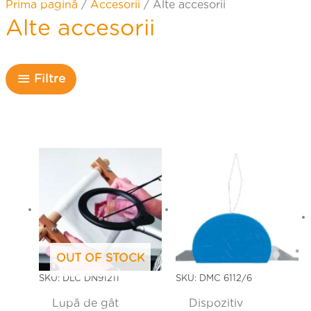
Prima pagină
/
Accesorii
/ Alte accesorii
Alte accesorii
Filtre
OUT OF STOCK
SKU: DLC DN91211
SKU: DMC 6112/6
Lupă de gât
Dispozitiv