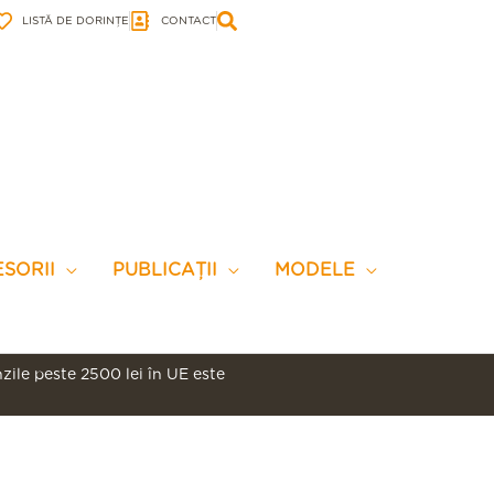
LISTĂ DE DORINȚE
CONTACT
SORII
PUBLICAȚII
MODELE
ile peste 2500 lei în UE este