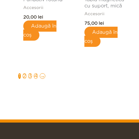
cu suport, mică
Accesorii
Accesorii
20,00
lei
75,00
lei
Adaugă în
Adaugă în
coș
coș
1
2
3
4
→