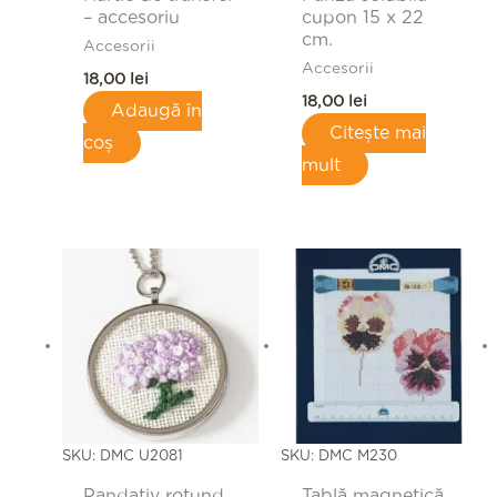
– accesoriu
cupon 15 x 22
cm.
Accesorii
Accesorii
18,00
lei
18,00
lei
Adaugă în
Citește mai
coș
mult
SKU: DMC U2081
SKU: DMC M230
Pandativ rotund
Tablă magnetică