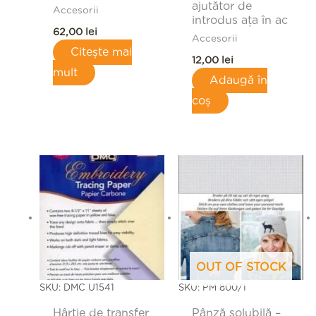
ajutător de
Accesorii
introdus ața în ac
62,00
lei
Accesorii
Citește mai
12,00
lei
mult
Adaugă în
coș
OUT OF STOCK
SKU: DMC U1541
SKU: PM 800/1
Hârtie de transfer
Pânză solubilă –