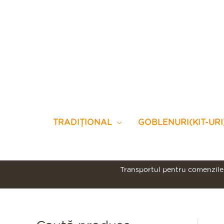
Skip
to
content
TRADIȚIONAL
GOBLENURI(KIT-URI
Transportul pentru comenzile 