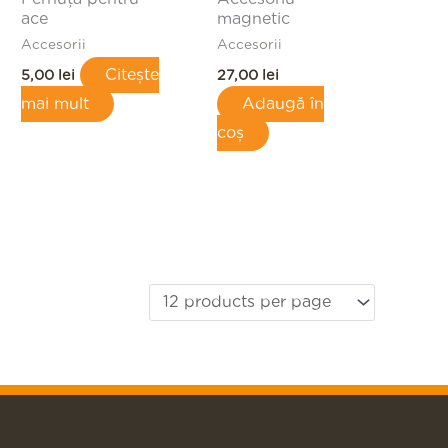
ace
magnetic
Accesorii
Accesorii
Citește
5,00
lei
27,00
lei
mai mult
Adaugă în
coș