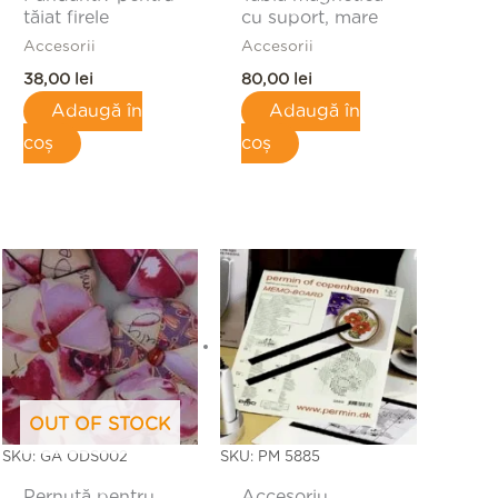
tăiat firele
cu suport, mare
Accesorii
Accesorii
38,00
lei
80,00
lei
Adaugă în
Adaugă în
coș
coș
OUT OF STOCK
SKU: GA ODS002
SKU: PM 5885
Pernuță pentru
Accesoriu