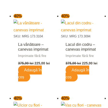
Prețul
Prețul
Prețul
Prețul
40%
40%
inițial
curent
inițial
curent
a
este:
a
este:
fost:
225,00 lei.
fost:
225,00 
375,00 lei.
375,00 lei.
SKU: MRG 173.3104
SKU: MRG 173.3094
La vânătoare –
Lacul din codru –
canevas imprimat
canevas imprimat
Imprimate fără fire
Imprimate fără fire
375,00
lei
225,00
lei
375,00
lei
225,00
lei
Adaugă în
Adaugă în
coș
coș
Prețul
Prețul
Prețul
Prețul
40%
40%
inițial
curent
inițial
curent
a
este:
a
este: