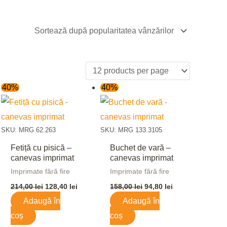
Prețul
Prețul
Prețul
Prețul
40%
40%
inițial
curent
inițial
curent
a
este:
a
este:
i.
fost:
128,40 lei.
fost:
94,80 lei.
214,00 lei.
158,00 lei.
SKU: MRG 62.263
SKU: MRG 133.3105
Fetiță cu pisică –
Buchet de vară –
canevas imprimat
canevas imprimat
Imprimate fără fire
Imprimate fără fire
214,00
lei
128,40
lei
158,00
lei
94,80
lei
Adaugă în
Adaugă în
coș
coș