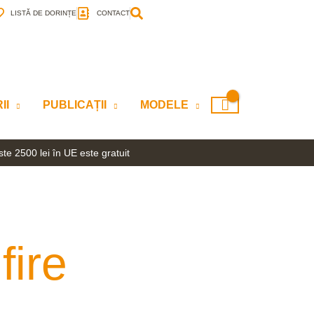
LISTĂ DE DORINȚE
CONTACT
II
PUBLICAȚII
MODELE
te 2500 lei în UE este gratuit
fire