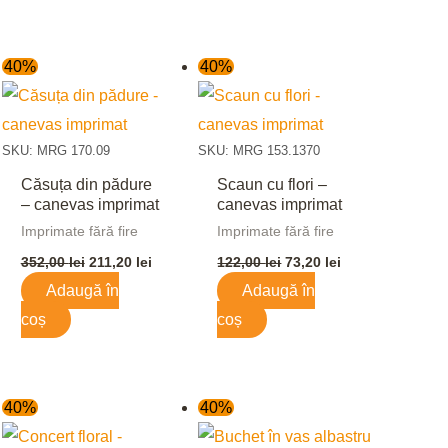
Prețul
Prețul
Prețul
Prețul
40%
40%
inițial
curent
inițial
curent
a
este:
a
este:
lei.
fost:
211,20 lei.
fost:
73,20 lei.
352,00 lei.
122,00 lei.
SKU: MRG 170.09
SKU: MRG 153.1370
Căsuța din pădure
Scaun cu flori –
– canevas imprimat
canevas imprimat
Imprimate fără fire
Imprimate fără fire
352,00
lei
211,20
lei
122,00
lei
73,20
lei
Adaugă în
Adaugă în
coș
coș
Prețul
Prețul
Prețul
Prețul
40%
40%
inițial
curent
inițial
curent
a
este:
a
este: