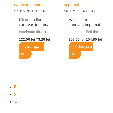
fost:
73,20 lei.
fost:
154,80 
122,00 lei.
258,00 lei.
SKU: MRG 153.1356
SKU: MRG 143.2236
Ulcior cu flori –
Vas cu flori –
canevas imprimat
canevas imprimat
Imprimate fără fire
Imprimate fără fire
122,00
lei
73,20
lei
258,00
lei
154,80
lei
Adaugă în
Adaugă în
coș
coș
1
2
→