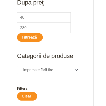
Dupa preţ
i
a
r
n
x
c
i
i
h
m
m
f
Filtrează
o
r
:
Categorii de produse
Filters
Clear