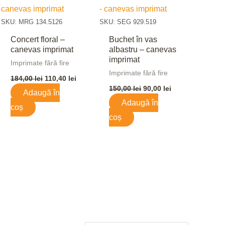
lei.
fost:
110,40 lei.
fost:
90,00 lei.
184,00 lei.
150,00 lei.
SKU: MRG 134.5126
SKU: SEG 929.519
Concert floral –
Buchet în vas
canevas imprimat
albastru – canevas
imprimat
Imprimate fără fire
Imprimate fără fire
184,00
lei
110,40
lei
150,00
lei
90,00
lei
Adaugă în
Adaugă în
coș
coș