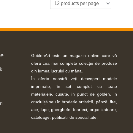
ne
GoblenArt este un magazin online care vă
oferă cea mai completă colecție de produse
k
din lumea lucrului cu mâna.
În oferta noastră veţi descoperi modele
imprimate, în set complet cu toate
materialele, cusute, în punct de goblen, în
cruciuliţă sau în broderie artistică, pânză, fire,
m
ace, lupe, gherghefe, foarfeci, organizatoare,
cataloage, publicații de specialitate.