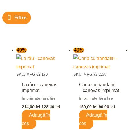
Filtre
Prețul
Prețul
Prețul
Prețul
40%
40%
inițial
curent
inițial
curent
a
este:
a
este:
fost:
128,40 lei.
fost:
90,00 le
214,00 lei.
150,00 lei.
SKU: MRG 62.170
SKU: MRG 72.2287
La râu – canevas
Cană cu trandafiri
imprimat
– canevas imprimat
Imprimate fără fire
Imprimate fără fire
214,00
lei
128,40
lei
150,00
lei
90,00
lei
Adaugă în
Adaugă în
coș
coș