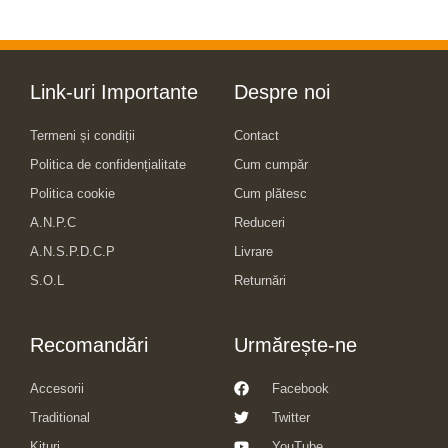
Link-uri Importante
Despre noi
Termeni și condiții
Contact
Politica de confidențialitate
Cum cumpăr
Politica cookie
Cum plătesc
A.N.P.C
Reduceri
A.N.S.P.D.C.P
Livrare
S.O.L
Returnări
Recomandări
Urmărește-ne
Accesorii
Facebook
Traditional
Twitter
Kituri
YouTube