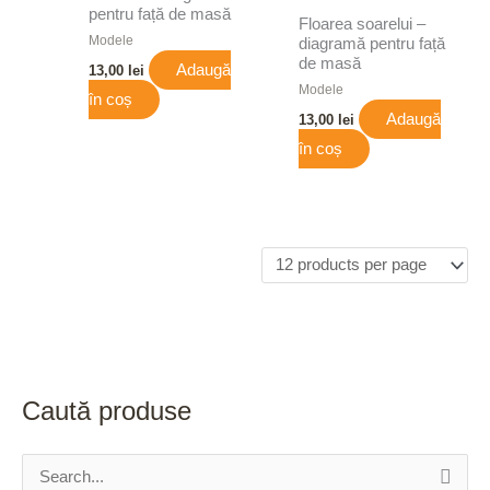
pentru față de masă
Floarea soarelui –
Modele
diagramă pentru față
de masă
Adaugă
13,00
lei
Modele
în coș
Adaugă
13,00
lei
în coș
Caută produse
P
P
r
r
e
e
S