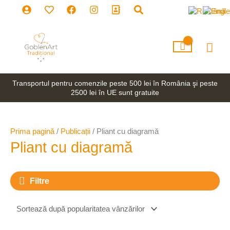
Skip
to
content
Mai
Men
Transportul pentru comenzile peste 500 lei în România şi peste
2500 lei în UE sunt gratuite
Prima pagină
/
Publicații
/ Pliant cu diagramă
Pliant cu diagramă
Filtre