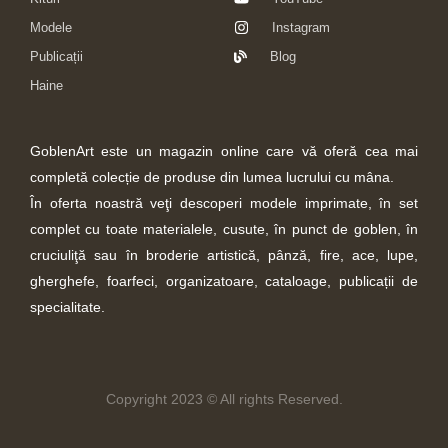
Modele
Instagram
Publicații
Blog
Haine
GoblenArt este un magazin online care vă oferă cea mai
completă colecție de produse din lumea lucrului cu mâna.
În oferta noastră veţi descoperi modele imprimate, în set
complet cu toate materialele, cusute, în punct de goblen, în
cruciuliţă sau în broderie artistică, pânză, fire, ace, lupe,
gherghefe, foarfeci, organizatoare, cataloage, publicații de
specialitate.
Copyright 2023 © All rights Reserved.