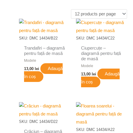
SKU: DMC 14434/B22
SKU: DMC 14434/C22
Trandafiri – diagramă
Ciupercuțe –
pentru față de masă
diagramă pentru față
de masă
Modele
Modele
Adaugă
13,00
lei
Adaugă
13,00
lei
în coș
în coș
SKU: DMC 14434/D22
SKU: DMC 14434/A22
Crăciun – diagramă