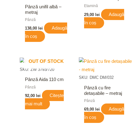
Etamină
Pânză unifil albă –
metraj
Adaugă
29,00
lei
Pânză
în coș
Adaugă
138,00
lei
în coș
OUT OF STOCK
SKU: ZW 3793/720
SKU: DMC DM/032
Pânză Aida 110 cm
Pânză
Pânză cu fire
detașabile – metraj
Citește
92,00
lei
Pânză
mai mult
Adaugă
69,00
lei
în coș