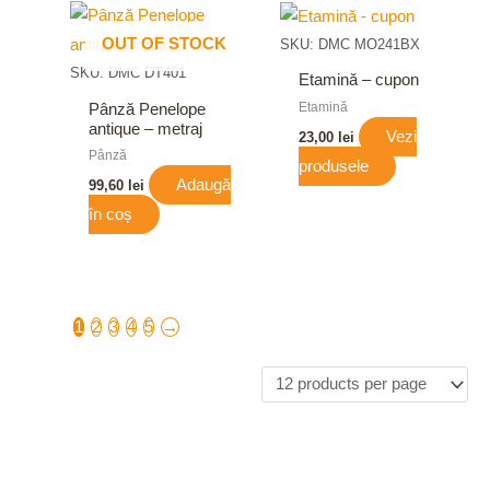
OUT OF STOCK
SKU: DMC MO241BX
SKU: DMC DT401
Etamină – cupon
Etamină
Pânză Penelope
antique – metraj
Vezi
23,00
lei
Pânză
produsele
Adaugă
99,60
lei
în coș
1
2
3
4
5
→