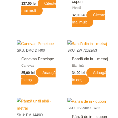
cupon
Citește
137,00
lei
Pânză
mai mult
Citește
32,00
lei
mai mult
SKU: DMC DT400
SKU: ZW 72022/53
Canevas Penelope
Bandă din in – metraj
Canevas
Etamină
Adaugă
Adaugă
85,00
lei
34,00
lei
în coș
în coș
SKU: IL9290BX 3782
SKU: PM 144/00
Pânză de in – cupon