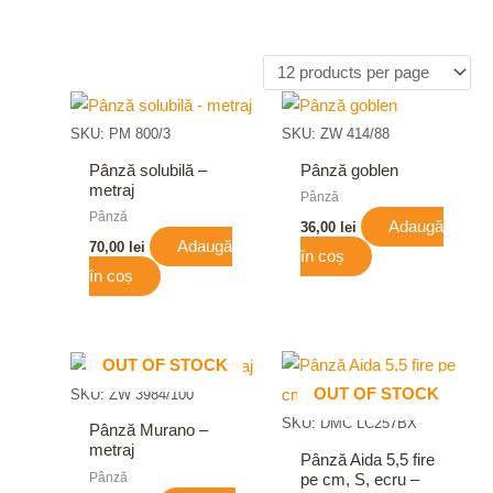
SKU: PM 800/3
SKU: ZW 414/88
Pânză solubilă –
Pânză goblen
metraj
Pânză
Pânză
Adaugă
36,00
lei
Adaugă
70,00
lei
în coș
în coș
OUT OF STOCK
OUT OF STOCK
SKU: ZW 3984/100
SKU: DMC LC257BX
Pânză Murano –
metraj
Pânză Aida 5,5 fire
Pânză
pe cm, S, ecru –