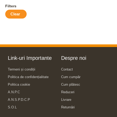
Filters
Clear
Link-uri Importante
Despre noi
Termeni și condiții
Contact
Politica de confidențialitate
Cum cumpăr
Politica cookie
Cum plătesc
A.N.P.C
Reduceri
A.N.S.P.D.C.P
Livrare
S.O.L
Returnări