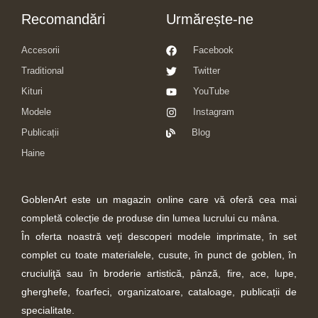
Recomandări
Urmărește-ne
Accesorii
Facebook
Traditional
Twitter
Kituri
YouTube
Modele
Instagram
Publicații
Blog
Haine
GoblenArt este un magazin online care vă oferă cea mai
completă colecție de produse din lumea lucrului cu mâna.
În oferta noastră veţi descoperi modele imprimate, în set
complet cu toate materialele, cusute, în punct de goblen, în
cruciuliţă sau în broderie artistică, pânză, fire, ace, lupe,
gherghefe, foarfeci, organizatoare, cataloage, publicații de
specialitate.