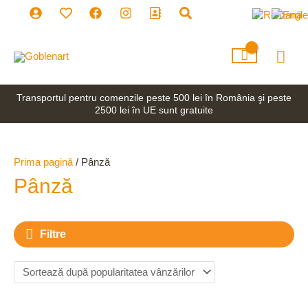
Skip
to
content
Mai
Men
Transportul pentru comenzile peste 500 lei în România şi peste
2500 lei în UE sunt gratuite
Prima pagină
/ Pânză
Pânză
Filtre