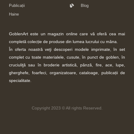
Publicații
Blog
Haine
GoblenArt este un magazin online care vă oferă cea mai
completă colecție de produse din lumea lucrului cu mâna.
În oferta noastră veţi descoperi modele imprimate, în set
complet cu toate materialele, cusute, în punct de goblen, în
cruciuliţă sau în broderie artistică, pânză, fire, ace, lupe,
gherghefe, foarfeci, organizatoare, cataloage, publicații de
specialitate.
Copyright 2023 © All rights Reserved.