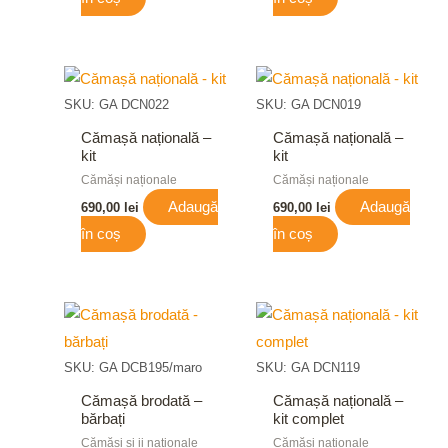
SKU: GA DCN022
SKU: GA DCN019
Cămașă națională –
Cămașă națională –
kit
kit
Cămăși naționale
Cămăși naționale
Adaugă
Adaugă
690,00
lei
690,00
lei
în coș
în coș
SKU: GA DCB195/maro
SKU: GA DCN119
Cămașă brodată –
Cămașă națională –
bărbați
kit complet
Cămăși și ii naționale
Cămăși naționale