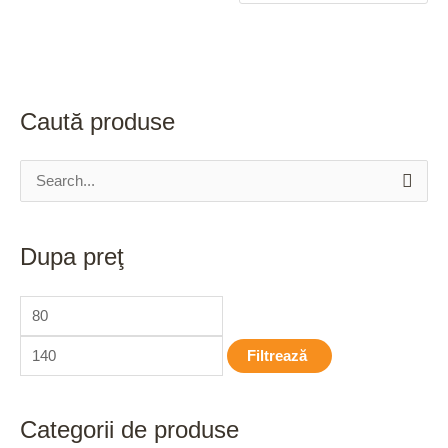
Caută produse
S
e
a
Dupa preţ
r
c
h
Filtrează
f
o
r
Categorii de produse
: