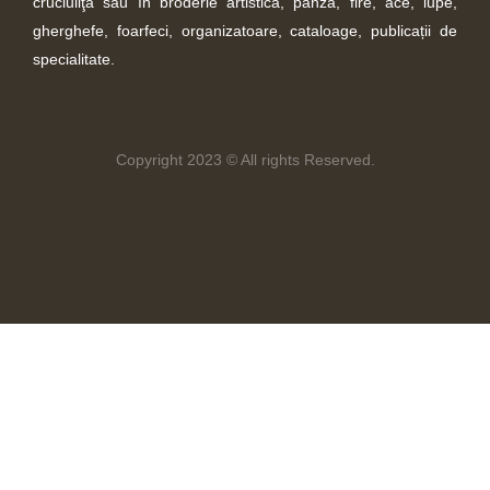
cruciuliţă sau în broderie artistică, pânză, fire, ace, lupe,
gherghefe, foarfeci, organizatoare, cataloage, publicații de
specialitate.
Copyright 2023 © All rights Reserved.