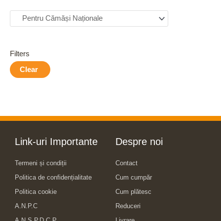
Filters
Clear
Link-uri Importante
Despre noi
Termeni și condiții
Contact
Politica de confidențialitate
Cum cumpăr
Politica cookie
Cum plătesc
A.N.P.C
Reduceri
A.N.S.P.D.C.P
Livrare