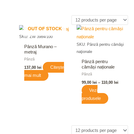
Interval
OUT OF STOCK
de
SKU: ZW 3984/100
prețuri:
99,00 lei
SKU: Pânză pentru cămăşi
Pânză Murano –
până
naţionale
metraj
la
110,00 le
Pânză
Pânză pentru
cămăși naționale
Citește
137,00
lei
Pânză
mai mult
99,00
lei
–
110,00
lei
Vezi
produsele