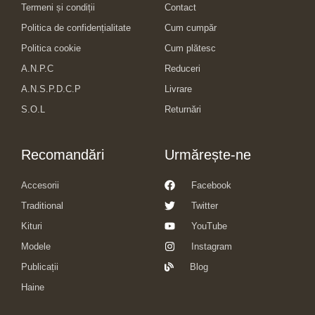
Termeni și condiții
Contact
Politica de confidențialitate
Cum cumpăr
Politica cookie
Cum plătesc
A.N.P.C
Reduceri
A.N.S.P.D.C.P
Livrare
S.O.L
Returnări
Recomandări
Urmărește-ne
Accesorii
Facebook
Traditional
Twitter
Kituri
YouTube
Modele
Instagram
Publicații
Blog
Haine