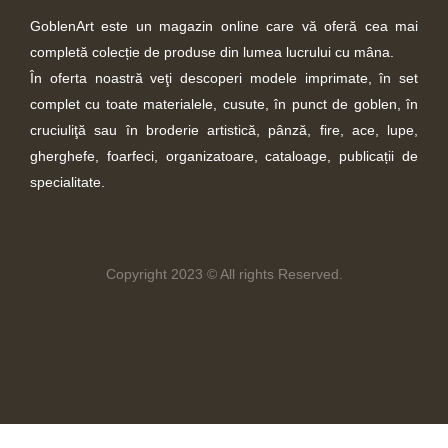
GoblenArt este un magazin online care vă oferă cea mai
completă colecție de produse din lumea lucrului cu mâna.
În oferta noastră veţi descoperi modele imprimate, în set
complet cu toate materialele, cusute, în punct de goblen, în
cruciuliţă sau în broderie artistică, pânză, fire, ace, lupe,
gherghefe, foarfeci, organizatoare, cataloage, publicații de
specialitate.
Copyright 2023 © All rights Reserved.