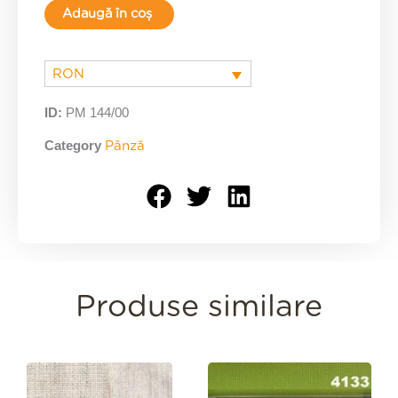
Adaugă în coș
metraj
quantity
RON
ID:
PM 144/00
Category
Pânză
Produse similare
Interval
de