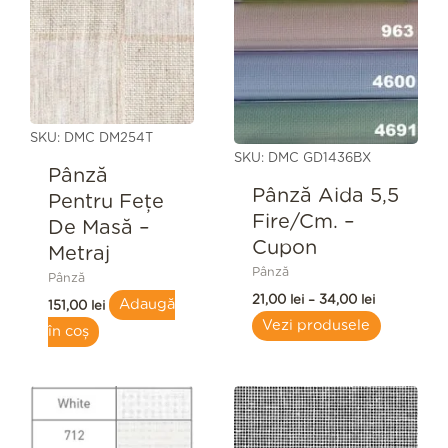
prețuri:
21,00 lei
până
la
34,00 lei
SKU: DMC DM254T
SKU: DMC GD1436BX
Pânză
Pânză Aida 5,5
Pentru Feţe
Fire/cm. –
De Masă –
Cupon
Metraj
Pânză
Pânză
21,00
lei
–
34,00
lei
Adaugă
151,00
lei
Vezi produsele
în coș