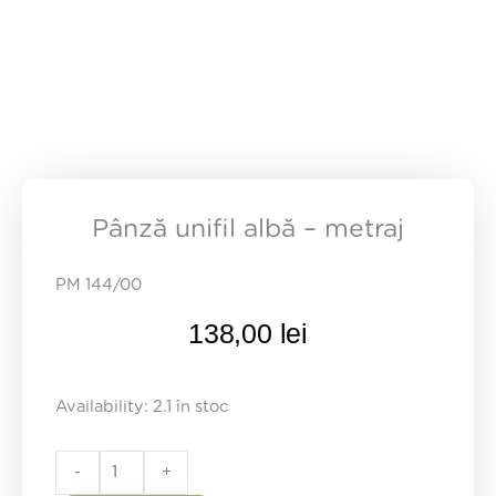
Pânză unifil albă – metraj
PM 144/00
138,00
lei
Pânză
Availability:
2.1 în stoc
unifil
albă
-
+
-