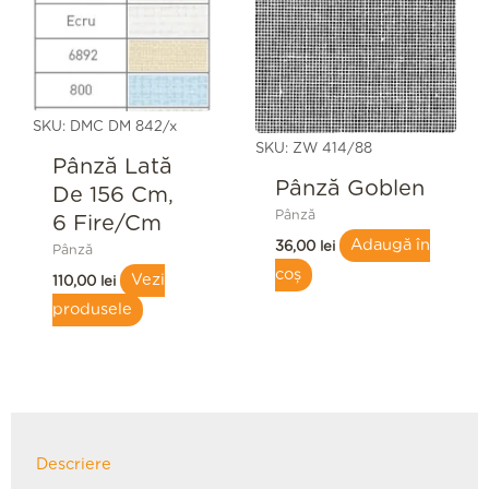
SKU: DMC DM 842/x
SKU: ZW 414/88
Pânză Lată
Pânză Goblen
De 156 Cm,
Pânză
6 Fire/cm
Adaugă în
36,00
lei
Pânză
coș
Vezi
110,00
lei
produsele
Descriere