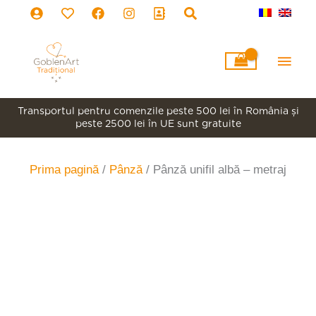
Skip
to
content
Main
Men
Transportul pentru comenzile peste 500 lei în România şi
peste 2500 lei în UE sunt gratuite
Prima pagină
/
Pânză
/ Pânză unifil albă – metraj