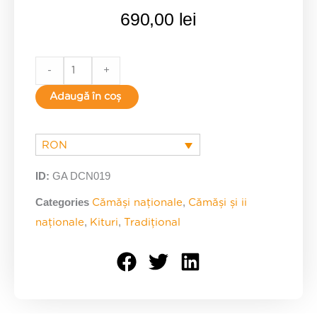
690,00
lei
Cămașă
-
+
națională
Adaugă în coș
-
kit
quantity
RON
ID:
GA DCN019
Categories
,
Cămăși naționale
Cămăși și ii
,
,
naționale
Kituri
Tradițional