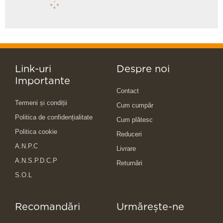
Link-uri
Despre noi
Importante
Contact
Termeni și condiții
Cum cumpăr
Politica de confidențialitate
Cum plătesc
Politica cookie
Reduceri
A.N.P.C
Livrare
A.N.S.P.D.C.P
Returnări
S.O.L
Recomandări
Urmărește-ne