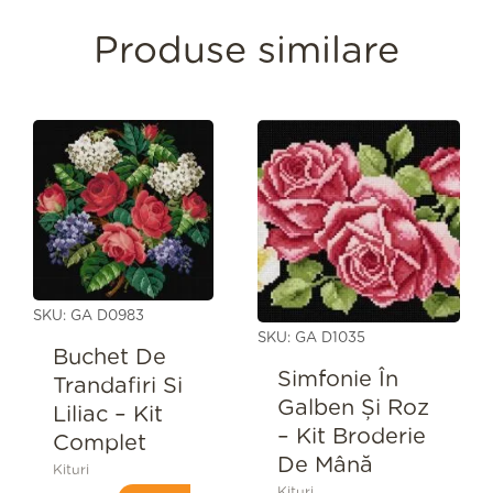
Produse similare
SKU: GA D0983
SKU: GA D1035
Buchet De
Simfonie În
Trandafiri Si
Galben Și Roz
Liliac – Kit
– Kit Broderie
Complet
De Mână
Kituri
Kituri