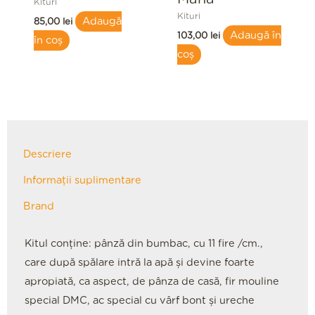
Kituri
Kituri
Adaugă
85,00
lei
Adaugă în
103,00
lei
în coș
coș
Descriere
Informații suplimentare
Brand
Kitul conţine: pânză din bumbac, cu 11 fire /cm.,
care după spălare intră la apă şi devine foarte
apropiată, ca aspect, de pânza de casă, fir mouline
special DMC, ac special cu vârf bont şi ureche