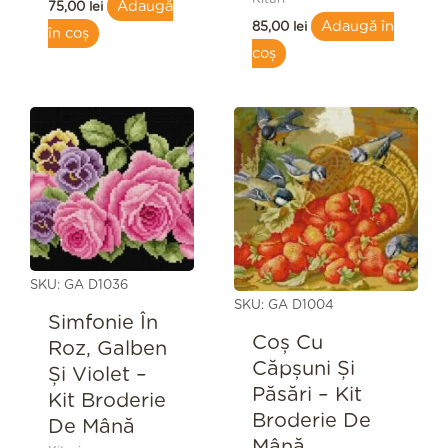
Adaugă
75,00
lei
Adaugă în
85,00
lei
în coș
coș
SKU: GA D1036
SKU: GA D1004
Simfonie În
Coș Cu
Roz, Galben
Căpșuni Și
Și Violet –
Păsări – Kit
Kit Broderie
Broderie De
De Mână
Mână