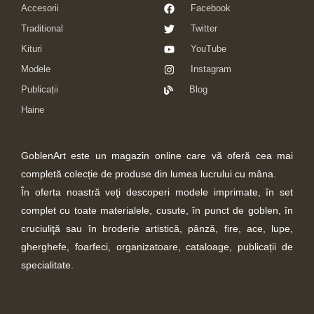
Accesorii
Facebook
Traditional
Twitter
Kituri
YouTube
Modele
Instagram
Publicații
Blog
Haine
GoblenArt este un magazin online care vă oferă cea mai
completă colecție de produse din lumea lucrului cu mâna.
În oferta noastră veţi descoperi modele imprimate, în set
complet cu toate materialele, cusute, în punct de goblen, în
cruciuliţă sau în broderie artistică, pânză, fire, ace, lupe,
gherghefe, foarfeci, organizatoare, cataloage, publicații de
specialitate.