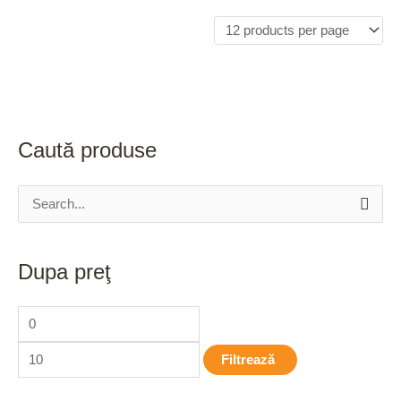
Caută produse
S
e
a
Dupa preţ
r
c
h
Filtrează
f
o