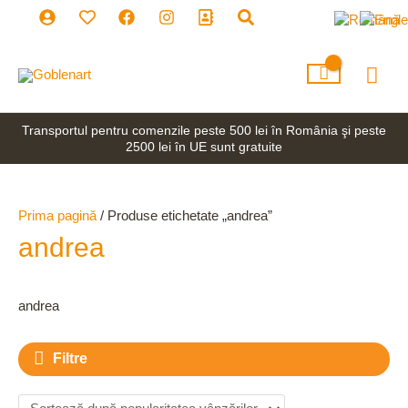
Skip
P
P
to
r
r
content
e
e
Mai
ț
ț
Men
m
m
Transportul pentru comenzile peste 500 lei în România şi peste
i
a
2500 lei în UE sunt gratuite
n
x
i
i
Prima pagină
/ Produse etichetate „andrea”
m
m
andrea
andrea
Filtre