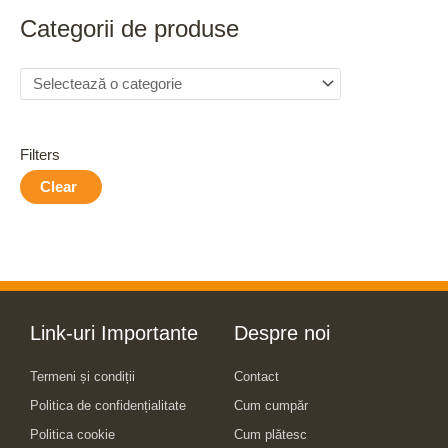
r
Categorii de produse
:
Filters
Clear
Link-uri Importante
Despre noi
Termeni și condiții
Contact
Politica de confidențialitate
Cum cumpăr
Politica cookie
Cum plătesc