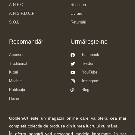
A.N.P.C
Reduceri
A.N.S.P.D.C.P
Livrare
S.O.L
Returnări
Recomandări
Urmărește-ne
Accesorii
Facebook
Traditional
Twitter
Kituri
YouTube
Modele
Instagram
Publicații
Blog
Haine
GoblenArt este un magazin online care vă oferă cea mai
completă colecție de produse din lumea lucrului cu mâna.
În oferta noastră veţi descoperi modele imprimate, în set