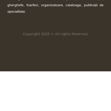
gherghefe, foarfeci, organizatoare, cataloage, publicații de
specialitate.
Copyright 2023 © All rights Reserved.