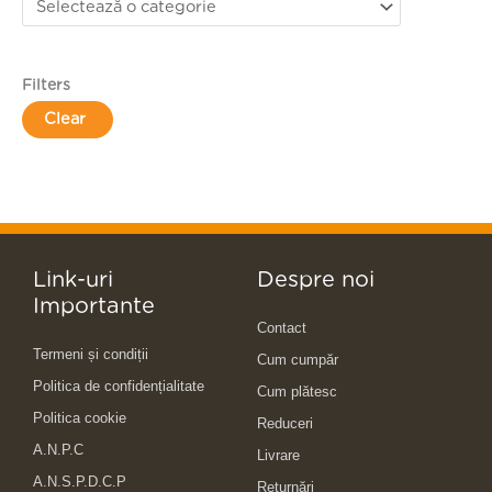
Filters
Clear
Link-uri
Despre noi
Importante
Contact
Termeni și condiții
Cum cumpăr
Politica de confidențialitate
Cum plătesc
Politica cookie
Reduceri
A.N.P.C
Livrare
A.N.S.P.D.C.P
Returnări