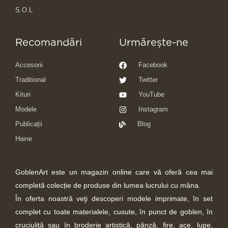
S.O.L
Recomandări
Urmărește-ne
Accesorii
Facebook
Traditional
Twitter
Kituri
YouTube
Modele
Instagram
Publicații
Blog
Haine
GoblenArt este un magazin online care vă oferă cea mai
completă colecție de produse din lumea lucrului cu mâna.
În oferta noastră veţi descoperi modele imprimate, în set
complet cu toate materialele, cusute, în punct de goblen, în
cruciuliţă sau în broderie artistică, pânză, fire, ace, lupe,