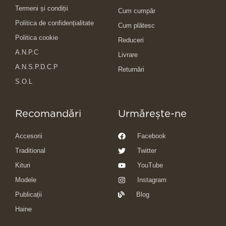
Termeni și condiții
Cum cumpăr
Politica de confidențialitate
Cum plătesc
Politica cookie
Reduceri
A.N.P.C
Livrare
A.N.S.P.D.C.P
Returnări
S.O.L
Recomandări
Urmărește-ne
Accesorii
Facebook
Traditional
Twitter
Kituri
YouTube
Modele
Instagram
Publicații
Blog
Haine