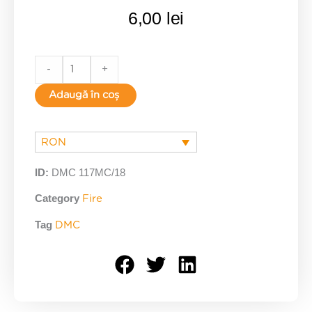
6,00
lei
18
-
+
quantity
Adaugă în coș
RON
ID:
DMC 117MC/18
Category
Fire
Tag
DMC