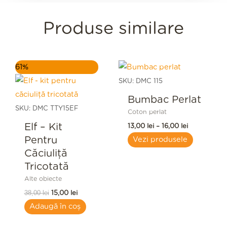
Produse similare
Prețul
Prețul
Interval
61%
inițial
curent
de
a
este:
prețuri:
SKU: DMC 115
fost:
15,00 lei.
13,00 lei
38,00 lei.
până
Bumbac Perlat
la
SKU: DMC TTY15EF
Coton perlat
16,00 lei
Elf – Kit
13,00
lei
–
16,00
lei
Pentru
Vezi produsele
Căciuliță
Tricotată
Alte obiecte
38,00
lei
15,00
lei
Adaugă în coș