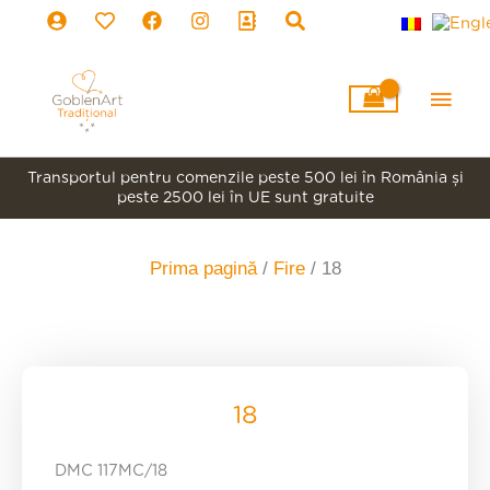
Skip
to
content
Main
Men
Transportul pentru comenzile peste 500 lei în România şi
peste 2500 lei în UE sunt gratuite
Prima pagină
/
Fire
/ 18
18
DMC 117MC/18