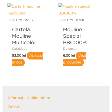
SKU: DMC W517
SKU: DMC 117MC
Cartelă
Mouline
Mouline
Special
Multicolor
BBC100%
Cataloage
De cusut
Adaugă
Vezi
93,00
lei
6,00
lei
în coș
produsele
Informații suplimentare
Brand