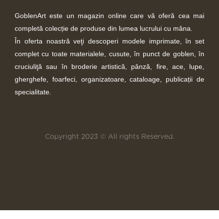
GoblenArt este un magazin online care vă oferă cea mai
completă colecție de produse din lumea lucrului cu mâna.
În oferta noastră veţi descoperi modele imprimate, în set
complet cu toate materialele, cusute, în punct de goblen, în
cruciuliţă sau în broderie artistică, pânză, fire, ace, lupe,
gherghefe, foarfeci, organizatoare, cataloage, publicații de
specialitate.
Copyright 2023 © All rights Reserved.