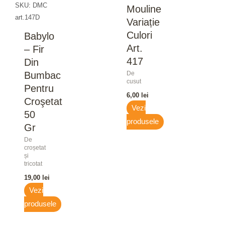
SKU: DMC
Mouline
art.147D
Variație
Culori
Babylo
Art.
– Fir
417
Din
Bumbac
De
cusut
Pentru
6,00
lei
Croşetat
Vezi
50
produsele
Gr
De
croșetat
și
tricotat
19,00
lei
Vezi
produsele