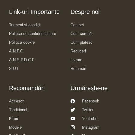
Link-uri Importante
Despre noi
Termeni și condiții
Contact
Politica de confidențialitate
Cum cumpăr
Politica cookie
Cum plătesc
A.N.P.C
Reduceri
A.N.S.P.D.C.P
Livrare
S.O.L
Returnări
Recomandări
Urmărește-ne
Accesorii
Facebook
Traditional
Twitter
Kituri
YouTube
Modele
Instagram