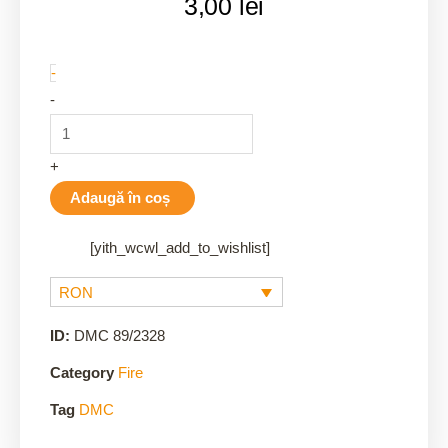
3,00
lei
2328
-
quantity
-
+
Adaugă în coș
[yith_wcwl_add_to_wishlist]
RON
ID:
DMC 89/2328
Category
Fire
Tag
DMC