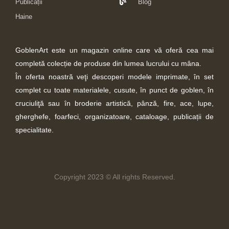
Publicații
Blog
Haine
GoblenArt este un magazin online care vă oferă cea mai
completă colecție de produse din lumea lucrului cu mâna.
În oferta noastră veţi descoperi modele imprimate, în set
complet cu toate materialele, cusute, în punct de goblen, în
cruciuliţă sau în broderie artistică, pânză, fire, ace, lupe,
gherghefe, foarfeci, organizatoare, cataloage, publicații de
specialitate.
Copyright 2023 © All rights Reserved.