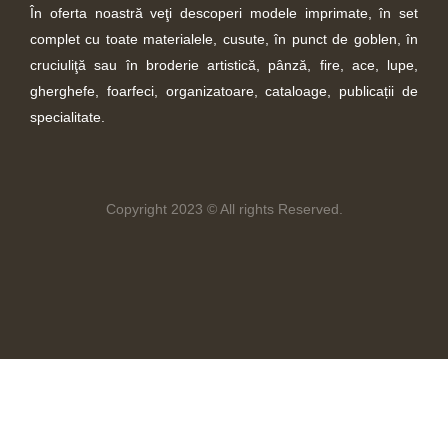
În oferta noastră veţi descoperi modele imprimate, în set
complet cu toate materialele, cusute, în punct de goblen, în
cruciuliţă sau în broderie artistică, pânză, fire, ace, lupe,
gherghefe, foarfeci, organizatoare, cataloage, publicații de
specialitate.
Copyright 2023 © All rights Reserved.