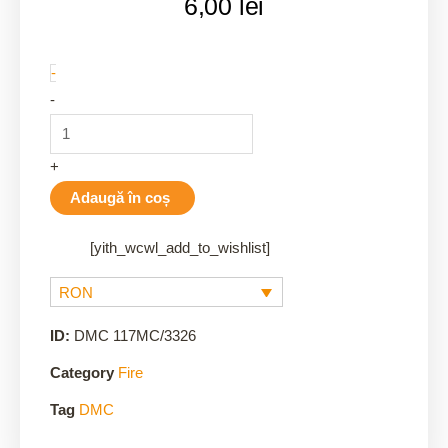
6,00
lei
3326
-
quantity
-
+
Adaugă în coș
[yith_wcwl_add_to_wishlist]
RON
ID:
DMC 117MC/3326
Category
Fire
Tag
DMC