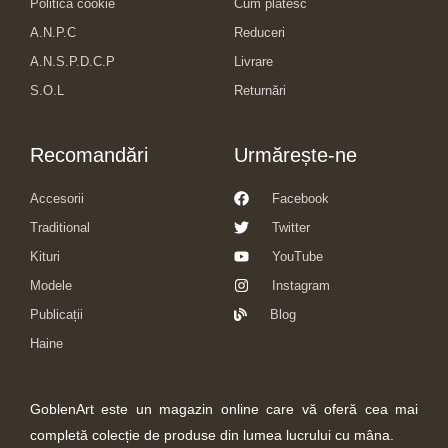
Politica cookie
Cum plătesc
A.N.P.C
Reduceri
A.N.S.P.D.C.P
Livrare
S.O.L
Returnări
Recomandări
Urmărește-ne
Accesorii
Facebook
Traditional
Twitter
Kituri
YouTube
Modele
Instagram
Publicații
Blog
Haine
GoblenArt este un magazin online care vă oferă cea mai
completă colecție de produse din lumea lucrului cu mâna.