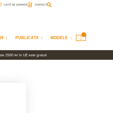
LISTĂ DE DORINȚE
CONTACT
II
PUBLICAȚII
MODELE
te 2500 lei în UE este gratuit