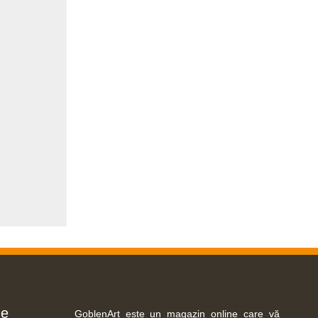
ne
GoblenArt este un magazin online care vă