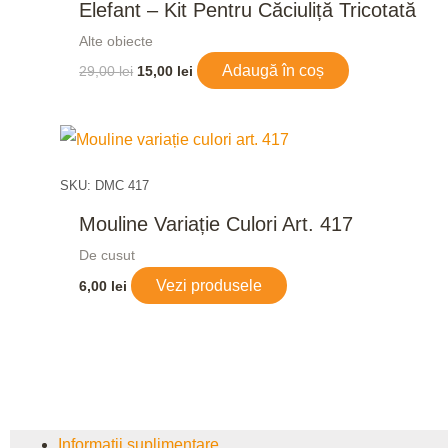
Elefant – Kit Pentru Căciuliță Tricotată
Alte obiecte
Adaugă în coș
29,00
lei
15,00
lei
SKU: DMC 417
Mouline Variație Culori Art. 417
De cusut
Vezi produsele
6,00
lei
Informații suplimentare