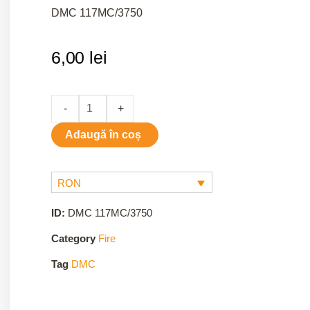
DMC 117MC/3750
6,00
lei
3750
-
+
quantity
Adaugă în coș
RON
ID:
DMC 117MC/3750
Category
Fire
Tag
DMC