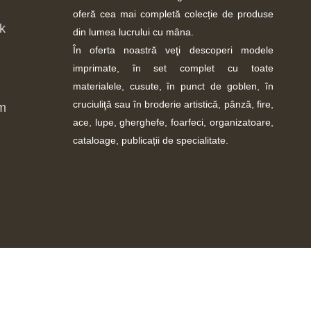
oferă cea mai completă colecție de produse
k
din lumea lucrului cu mâna.
În oferta noastră veţi descoperi modele
imprimate, în set complet cu toate
materialele, cusute, în punct de goblen, în
cruciuliţă sau în broderie artistică, pânză, fire,
m
ace, lupe, gherghefe, foarfeci, organizatoare,
cataloage, publicații de specialitate.