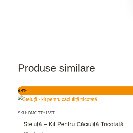
Produse similare
Prețul
Prețul
48%
inițial
curent
a
este:
fost:
15,00 lei.
29,00 lei.
SKU: DMC TTY15ST
Steluță – Kit Pentru Căciuliță Tricotată