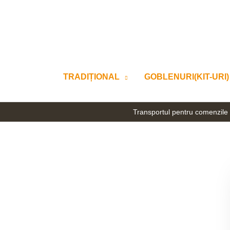
Skip
to
content
TRADIȚIONAL
GOBLENURI(KIT-URI)
Transportul pentru comenzile 