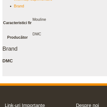
Brand
Mouline
Caracteristici fir
DMC
Producător
Brand
DMC
Link-uri Importante
Despre noi