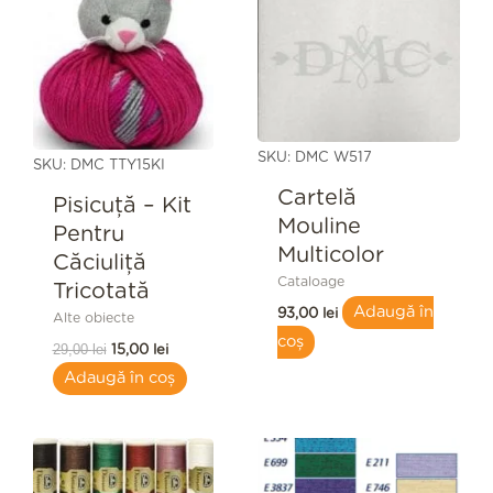
fost:
15,00 lei.
29,00 lei.
SKU: DMC W517
SKU: DMC TTY15KI
Cartelă
Pisicuță – Kit
Mouline
Pentru
Multicolor
Căciuliță
Cataloage
Tricotată
Adaugă în
93,00
lei
Alte obiecte
coș
29,00
lei
15,00
lei
Adaugă în coș