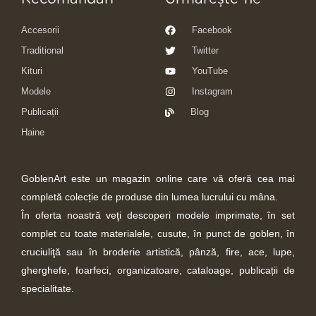
Accesorii
Facebook
Traditional
Twitter
Kituri
YouTube
Modele
Instagram
Publicații
Blog
Haine
GoblenArt este un magazin online care vă oferă cea mai
completă colecție de produse din lumea lucrului cu mâna.
În oferta noastră veţi descoperi modele imprimate, în set
complet cu toate materialele, cusute, în punct de goblen, în
cruciuliţă sau în broderie artistică, pânză, fire, ace, lupe,
gherghefe, foarfeci, organizatoare, cataloage, publicații de
specialitate.