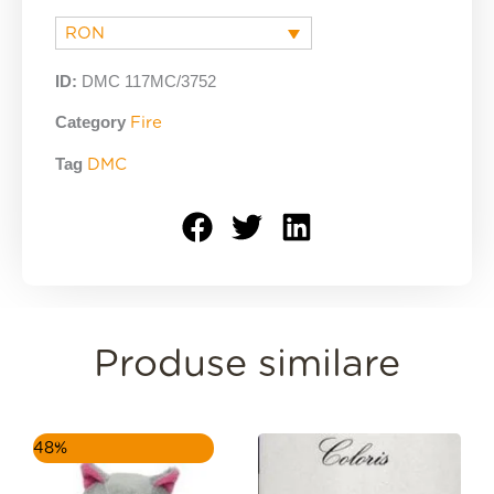
RON
ID:
DMC 117MC/3752
Category
Fire
Tag
DMC
Produse similare
Prețul
Prețul
48%
inițial
curent
a
este: