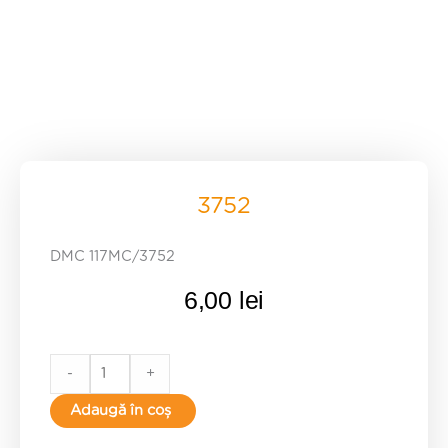
3752
DMC 117MC/3752
6,00
lei
3752
-
+
quantity
Adaugă în coș