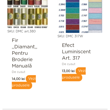
SKU: DMC art.380
SKU: DMC 317W
Fir
Efect
,,Diamant,,
Luminiscent
Pentru
Art. 317
Broderie
De cusut
Manuală
Vezi
13,00
lei
De cusut
produsele
Vezi
14,00
lei
produsele