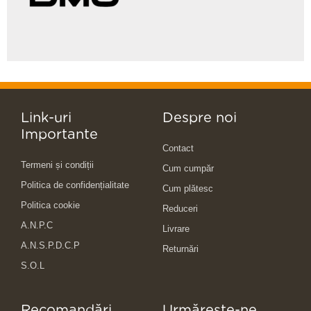
Link-uri
Despre noi
Importante
Contact
Termeni și condiții
Cum cumpăr
Politica de confidențialitate
Cum plătesc
Politica cookie
Reduceri
A.N.P.C
Livrare
A.N.S.P.D.C.P
Returnări
S.O.L
Recomandări
Urmărește-ne