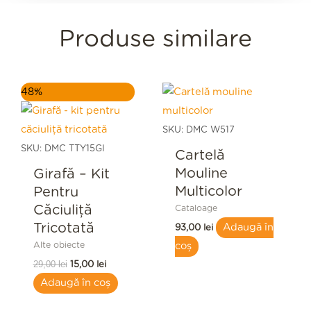
Produse similare
Prețul
Prețul
48%
inițial
curent
a
este:
fost:
15,00 lei.
SKU: DMC W517
29,00 lei.
SKU: DMC TTY15GI
Cartelă
Mouline
Girafă – Kit
Multicolor
Pentru
Căciuliță
Cataloage
Tricotată
Adaugă în
93,00
lei
Alte obiecte
coș
29,00
lei
15,00
lei
Adaugă în coș