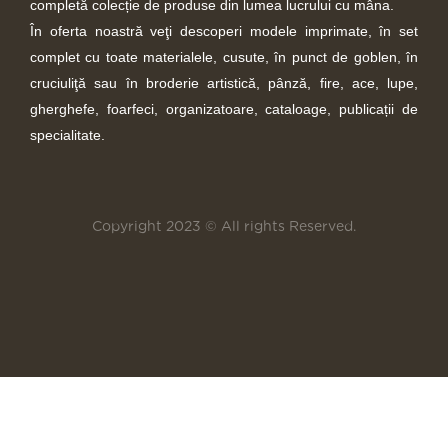
completă colecție de produse din lumea lucrului cu mâna.
În oferta noastră veţi descoperi modele imprimate, în set
complet cu toate materialele, cusute, în punct de goblen, în
cruciuliţă sau în broderie artistică, pânză, fire, ace, lupe,
gherghefe, foarfeci, organizatoare, cataloage, publicații de
specialitate.
Copyright 2023 © All rights Reserved.