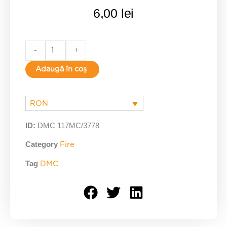
6,00
lei
3778
-
+
quantity
Adaugă în coș
RON
ID:
DMC 117MC/3778
Category
Fire
Tag
DMC