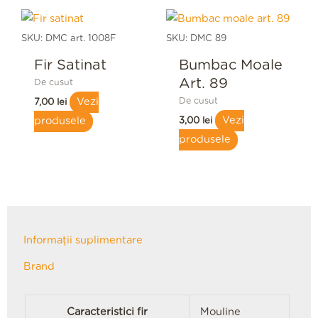
SKU: DMC art. 1008F
SKU: DMC 89
Fir Satinat
Bumbac Moale
Art. 89
De cusut
De cusut
Vezi
7,00
lei
Vezi
produsele
3,00
lei
produsele
Informații suplimentare
Brand
Caracteristici fir
Mouline