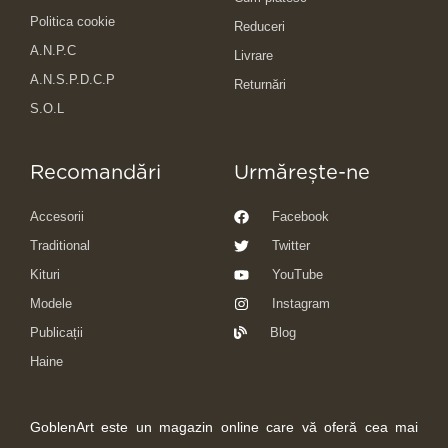
Politica cookie
Reduceri
A.N.P.C
Livrare
A.N.S.P.D.C.P
Returnări
S.O.L
Recomandări
Urmărește-ne
Accesorii
Facebook
Traditional
Twitter
Kituri
YouTube
Modele
Instagram
Publicații
Blog
Haine
GoblenArt este un magazin online care vă oferă cea mai