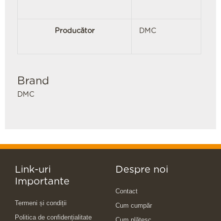
Producător
DMC
Brand
DMC
Link-uri
Despre noi
Importante
Contact
Termeni și condiții
Cum cumpăr
Politica de confidențialitate
Cum plătesc