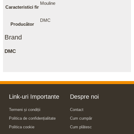
Mouline
Caracteristici fir
DMC
Producător
Brand
DMC
Link-uri Importante
Despre noi
Termeni și condiții
Contact
Politica de confidențialitate
Cum cumpăr
Politica cookie
Cum plătesc