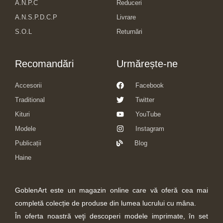
A.N.P.C
Reduceri
A.N.S.P.D.C.P
Livrare
S.O.L
Returnări
Recomandări
Urmărește-ne
Accesorii
Facebook
Traditional
Twitter
Kituri
YouTube
Modele
Instagram
Publicații
Blog
Haine
GoblenArt este un magazin online care vă oferă cea mai
completă colecție de produse din lumea lucrului cu mâna.
În oferta noastră veţi descoperi modele imprimate, în set