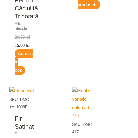
Pentru
produsele
Căciuliță
Tricotată
Alte
obiecte
29,00
lei
15,00
lei
Adaugă
în
coș
SKU: DMC
art. 1008F
Fir
SKU: DMC
Satinat
417
De