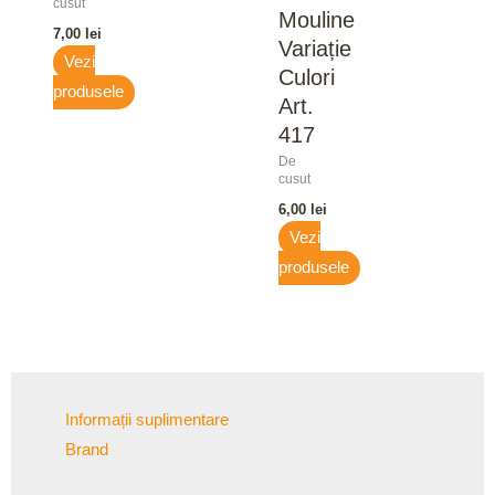
cusut
Mouline
7,00
lei
Variație
Vezi
Culori
produsele
Art.
417
De
cusut
6,00
lei
Vezi
produsele
Informații suplimentare
Brand