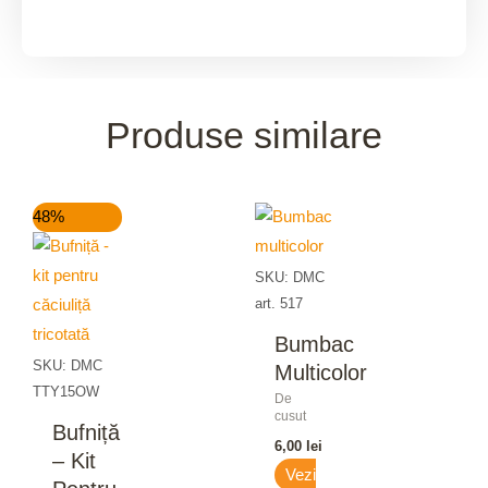
Produse similare
Prețul
Prețul
48%
inițial
curent
a
este:
fost:
15,00 lei.
SKU: DMC
29,00 lei.
art. 517
Bumbac
SKU: DMC
Multicolor
TTY15OW
De
cusut
Bufniță
6,00
lei
– Kit
Vezi