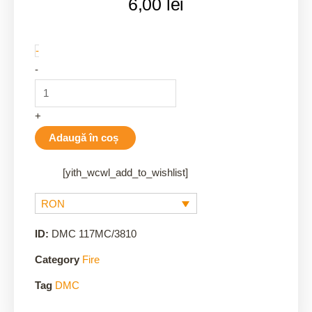
6,00
lei
3810
-
quantity
-
+
Adaugă în coș
[yith_wcwl_add_to_wishlist]
RON
ID:
DMC 117MC/3810
Category
Fire
Tag
DMC