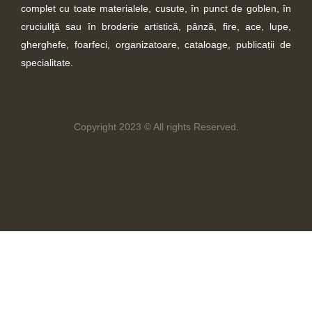
complet cu toate materialele, cusute, în punct de goblen, în
cruciuliţă sau în broderie artistică, pânză, fire, ace, lupe,
gherghefe, foarfeci, organizatoare, cataloage, publicații de
specialitate.
Copyright 2023 © All rights Reserved.