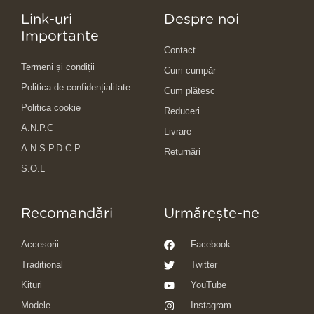
Link-uri
Despre noi
Importante
Contact
Termeni și condiții
Cum cumpăr
Politica de confidențialitate
Cum plătesc
Politica cookie
Reduceri
A.N.P.C
Livrare
A.N.S.P.D.C.P
Returnări
S.O.L
Recomandări
Urmărește-ne
Accesorii
Facebook
Traditional
Twitter
Kituri
YouTube
Modele
Instagram