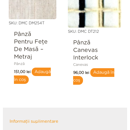
SKU: DMC DM254T
SKU: DMC DT212
Pânză
Pentru Feţe
Pânză
De Masă –
Canevas
Metraj
Interlock
Pânză
Canevas
Adaugă
151,00
lei
Adaugă în
96,00
lei
în coș
coș
Informații suplimentare