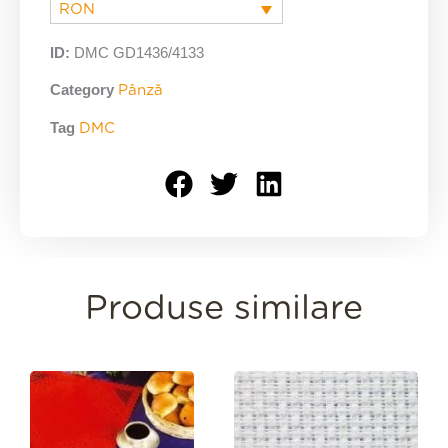
RON
ID:
DMC GD1436/4133
Category
Pânză
Tag
DMC
Produse similare
Interval
de
prețuri:
90,00 lei
până