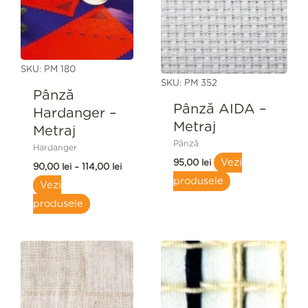
la
114,00 lei
SKU: PM 180
SKU: PM 352
Pânză
Pânză AIDA –
Hardanger –
Metraj
Metraj
Pânză
Hardanger
Vezi
95,00
lei
90,00
lei
–
114,00
lei
produsele
Vezi
produsele