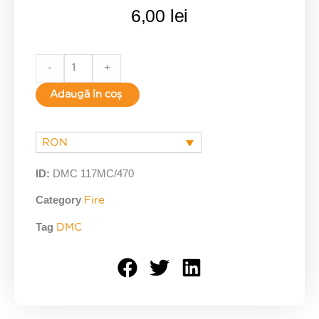
6,00
lei
470
-
+
quantity
Adaugă în coș
RON
ID:
DMC 117MC/470
Category
Fire
Tag
DMC