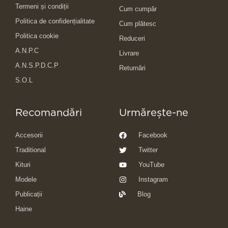
Termeni și condiții
Cum cumpăr
Politica de confidențialitate
Cum plătesc
Politica cookie
Reduceri
A.N.P.C
Livrare
A.N.S.P.D.C.P
Returnări
S.O.L
Recomandări
Urmărește-ne
Accesorii
Facebook
Traditional
Twitter
Kituri
YouTube
Modele
Instagram
Publicații
Blog
Haine