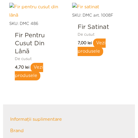
SKU: DMC art. 1008F
SKU: DMC 486
Fir Satinat
Fir Pentru
De cusut
Cusut Din
Vezi
7,00
lei
Lână
produsele
De cusut
Vezi
4,70
lei
produsele
Informații suplimentare
Brand