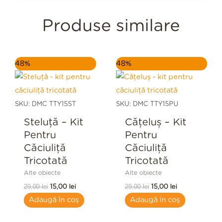
Produse similare
Prețul
Prețul
Prețul
Prețul
48%
48%
inițial
curent
inițial
curent
a
este:
a
este:
fost:
15,00 lei.
fost:
15,00 lei.
29,00 lei.
29,00 lei.
SKU: DMC TTY15ST
SKU: DMC TTY15PU
Steluță – Kit
Cățeluș – Kit
Pentru
Pentru
Căciuliță
Căciuliță
Tricotată
Tricotată
Alte obiecte
Alte obiecte
29,00
lei
29,00
lei
15,00
lei
15,00
lei
Adaugă în coș
Adaugă în coș