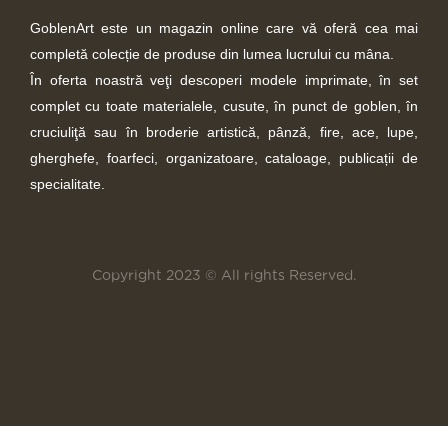
GoblenArt este un magazin online care vă oferă cea mai
completă colecție de produse din lumea lucrului cu mâna.
În oferta noastră veţi descoperi modele imprimate, în set
complet cu toate materialele, cusute, în punct de goblen, în
cruciuliţă sau în broderie artistică, pânză, fire, ace, lupe,
gherghefe, foarfeci, organizatoare, cataloage, publicații de
specialitate.
Copyright 2023 © All rights Reserved.