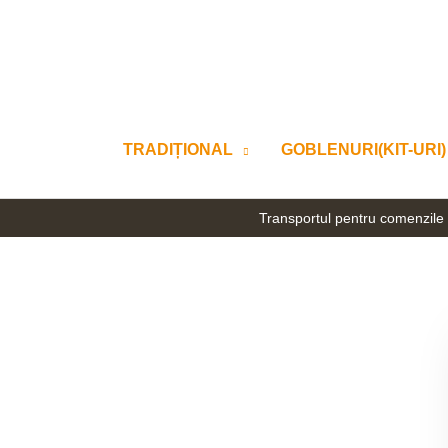
Skip
to
content
TRADIȚIONAL
GOBLENURI(KIT-URI)
Transportul pentru comenzile 