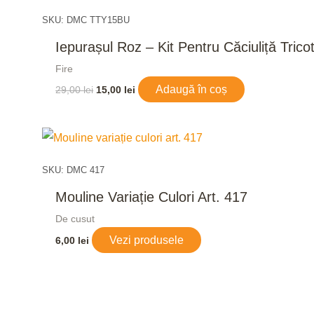
fost:
15,00 lei.
29,00 lei.
SKU: DMC TTY15BU
Iepurașul Roz – Kit Pentru Căciuliță Trico
Fire
Adaugă în coș
29,00
lei
15,00
lei
SKU: DMC 417
Mouline Variație Culori Art. 417
De cusut
Vezi produsele
6,00
lei