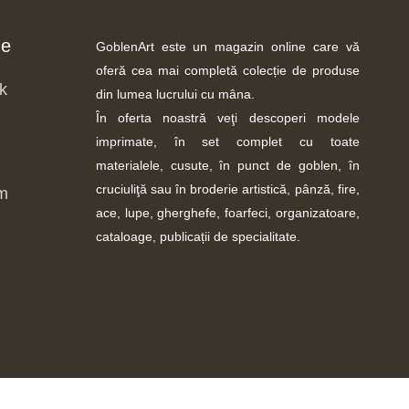
ne
GoblenArt este un magazin online care vă
oferă cea mai completă colecție de produse
k
din lumea lucrului cu mâna.
În oferta noastră veţi descoperi modele
imprimate, în set complet cu toate
materialele, cusute, în punct de goblen, în
cruciuliţă sau în broderie artistică, pânză, fire,
m
ace, lupe, gherghefe, foarfeci, organizatoare,
cataloage, publicații de specialitate.