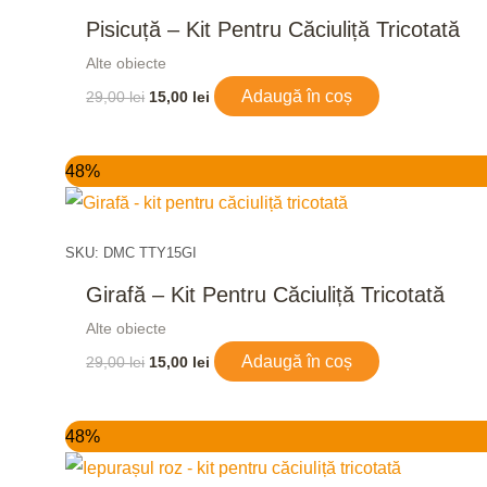
Pisicuță – Kit Pentru Căciuliță Tricotată
Alte obiecte
Adaugă în coș
29,00
lei
15,00
lei
Prețul
Prețul
48%
inițial
curent
a
este:
fost:
15,00 lei.
29,00 lei.
SKU: DMC TTY15GI
Girafă – Kit Pentru Căciuliță Tricotată
Alte obiecte
Adaugă în coș
29,00
lei
15,00
lei
Prețul
Prețul
48%
inițial
curent
a
este: