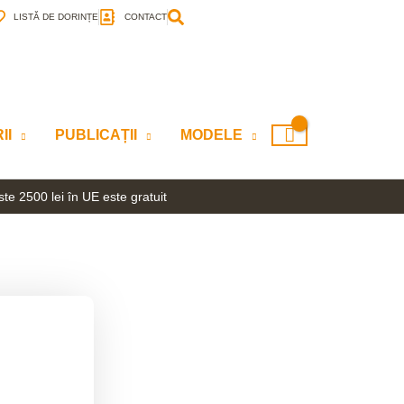
LISTĂ DE DORINȚE
CONTACT
II
PUBLICAȚII
MODELE
te 2500 lei în UE este gratuit