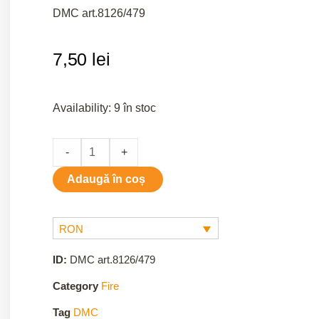
DMC art.8126/479
7,50
lei
479
Availability:
9 în stoc
quantity
-
+
Adaugă în coș
RON
ID:
DMC art.8126/479
Category
Fire
Tag
DMC