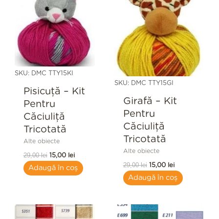
fost:
15,00 lei.
fost:
15,00 lei.
29,00 lei.
29,00 lei.
SKU: DMC TTY15KI
SKU: DMC TTY15GI
Pisicuță – Kit
Girafă – Kit
Pentru
Pentru
Căciuliță
Căciuliță
Tricotată
Tricotată
Alte obiecte
Alte obiecte
29,00
lei
15,00
lei
29,00
lei
15,00
lei
Adaugă în coș
Adaugă în coș