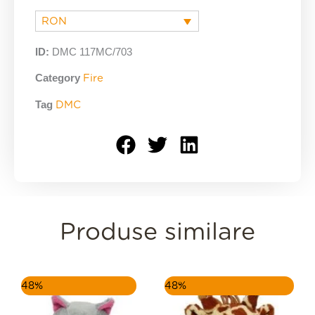
RON
ID:
DMC 117MC/703
Category
Fire
Tag
DMC
Produse similare
Prețul
Prețul
Prețul
Prețul
48%
48%
inițial
curent
inițial
curent
a
este:
a
este: