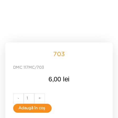
703
DMC 117MC/703
6,00
lei
703
-
+
quantity
Adaugă în coș