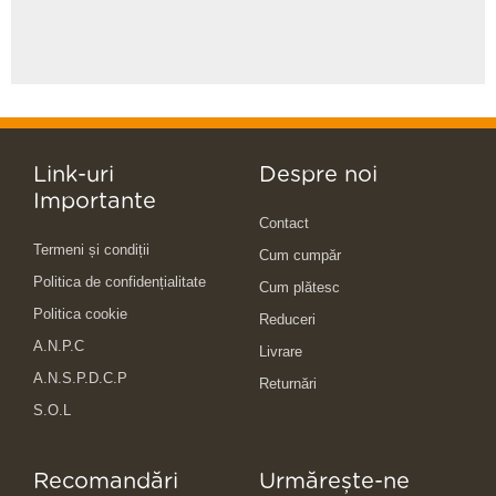
Link-uri
Despre noi
Importante
Contact
Termeni și condiții
Cum cumpăr
Politica de confidențialitate
Cum plătesc
Politica cookie
Reduceri
A.N.P.C
Livrare
A.N.S.P.D.C.P
Returnări
S.O.L
Recomandări
Urmărește-ne