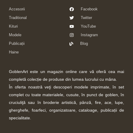
Accesorii
Facebook
Traditional
Twitter
Kituri
YouTube
Modele
Instagram
Publicații
Blog
Haine
GoblenArt este un magazin online care vă oferă cea mai
completă colecție de produse din lumea lucrului cu mâna.
În oferta noastră veţi descoperi modele imprimate, în set
complet cu toate materialele, cusute, în punct de goblen, în
cruciuliţă sau în broderie artistică, pânză, fire, ace, lupe,
gherghefe, foarfeci, organizatoare, cataloage, publicații de
specialitate.