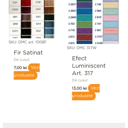
SKU: DMC art. 1008F
SKU: DMC 317W
Fir Satinat
Efect
De cusut
Luminiscent
Vezi
7,00
lei
Art. 317
produsele
De cusut
Vezi
13,00
lei
produsele