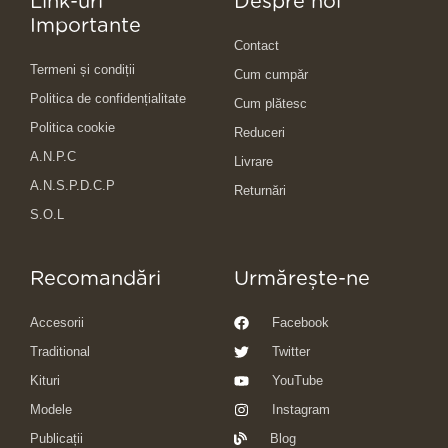
Link-uri
Despre noi
Importante
Contact
Termeni și condiții
Cum cumpăr
Politica de confidențialitate
Cum plătesc
Politica cookie
Reduceri
A.N.P.C
Livrare
A.N.S.P.D.C.P
Returnări
S.O.L
Recomandări
Urmărește-ne
Accesorii
Facebook
Traditional
Twitter
Kituri
YouTube
Modele
Instagram
Publicații
Blog