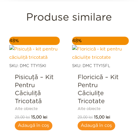
Produse similare
Prețul
Prețul
Prețul
Prețul
48%
48%
inițial
curent
inițial
curent
a
este:
a
este:
fost:
15,00 lei.
fost:
15,00 lei.
29,00 lei.
29,00 lei.
SKU: DMC TTY15KI
SKU: DMC TTY15FL
Pisicuță – Kit
Floricică – Kit
Pentru
Pentru
Căciuliță
Căciulițe
Tricotată
Tricotate
Alte obiecte
Alte obiecte
29,00
lei
29,00
lei
15,00
lei
15,00
lei
Adaugă în coș
Adaugă în coș