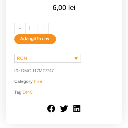
6,00
lei
747
-
+
quantity
Adaugă în coș
RON
ID:
DMC 117MC/747
Category
Fire
Tag
DMC