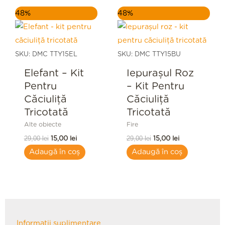
Prețul
Prețul
Prețul
Prețul
48%
48%
inițial
curent
inițial
curent
a
este:
a
este:
fost:
15,00 lei.
fost:
15,00 lei.
29,00 lei.
29,00 lei.
SKU: DMC TTY15EL
SKU: DMC TTY15BU
Elefant – Kit
Iepurașul Roz
Pentru
– Kit Pentru
Căciuliță
Căciuliță
Tricotată
Tricotată
Alte obiecte
Fire
29,00
lei
29,00
lei
15,00
lei
15,00
lei
Adaugă în coș
Adaugă în coș
Informații suplimentare