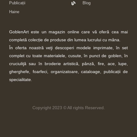
Publicații
Blog
Haine
GoblenArt este un magazin online care vă oferă cea mai
completă colecție de produse din lumea lucrului cu mâna.
În oferta noastră veţi descoperi modele imprimate, în set
complet cu toate materialele, cusute, în punct de goblen, în
cruciuliţă sau în broderie artistică, pânză, fire, ace, lupe,
gherghefe, foarfeci, organizatoare, cataloage, publicații de
specialitate.
Copyright 2023 © All rights Reserved.