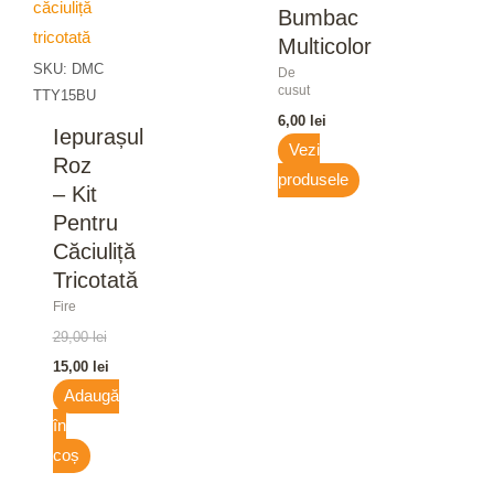
Bumbac
Multicolor
SKU: DMC
De
cusut
TTY15BU
6,00
lei
Iepurașul
Vezi
Roz
produsele
– Kit
Pentru
Căciuliță
Tricotată
Fire
29,00
lei
15,00
lei
Adaugă
în
coș