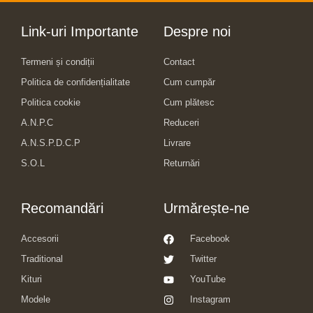
Link-uri Importante
Despre noi
Termeni și condiții
Contact
Politica de confidențialitate
Cum cumpăr
Politica cookie
Cum plătesc
A.N.P.C
Reduceri
A.N.S.P.D.C.P
Livrare
S.O.L
Returnări
Recomandări
Urmărește-ne
Accesorii
Facebook
Traditional
Twitter
Kituri
YouTube
Modele
Instagram