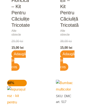
Floricică
Elf –
– Kit
Kit
Pentru
Pentru
Căciulițe
Căciuliță
Tricotate
Tricotată
Alte
Alte
obiecte
obiecte
29,00
lei
38,00
lei
15,00
lei
15,00
lei
Adaugă
Adaugă
în
în
coș
coș
Prețul
Prețul
48%
inițial
curent
a
este:
fost:
15,00 lei.
SKU: DMC
29,00 lei.
art. 517