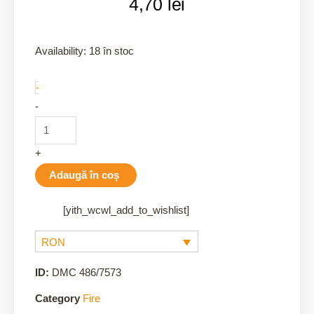
4,70
lei
7573
Availability:
18 în stoc
quantity
-
-
+
Adaugă în coș
[yith_wcwl_add_to_wishlist]
RON
ID:
DMC 486/7573
Category
Fire