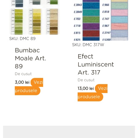
SKU: DMC 89
SKU: DMC 317W
Bumbac
Efect
Moale Art.
Luminiscent
89
Art. 317
De cusut
De cusut
Vezi
3,00
lei
Vezi
13,00
lei
produsele
produsele