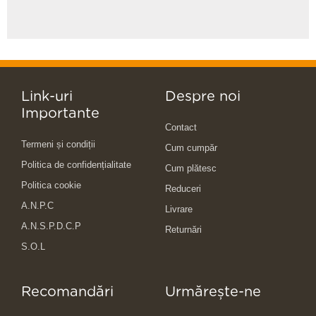
Link-uri
Despre noi
Importante
Contact
Termeni și condiții
Cum cumpăr
Politica de confidențialitate
Cum plătesc
Politica cookie
Reduceri
A.N.P.C
Livrare
A.N.S.P.D.C.P
Returnări
S.O.L
Recomandări
Urmărește-ne