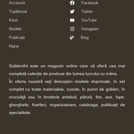
Accesorii
Facebook
Traditional
Twitter
Kituri
YouTube
Modele
Instagram
Publicații
Blog
Haine
GoblenArt este un magazin online care vă oferă cea mai
completă colecție de produse din lumea lucrului cu mâna.
În oferta noastră veţi descoperi modele imprimate, în set
complet cu toate materialele, cusute, în punct de goblen, în
cruciuliţă sau în broderie artistică, pânză, fire, ace, lupe,
gherghefe, foarfeci, organizatoare, cataloage, publicații de
specialitate.