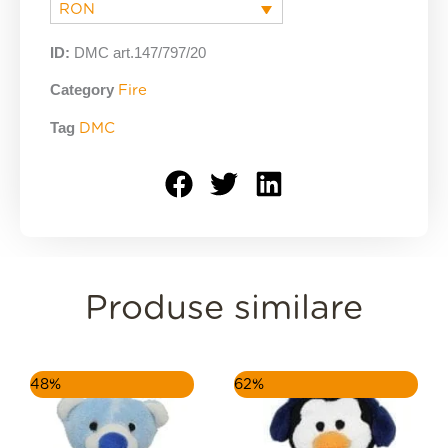
RON
ID:
DMC art.147/797/20
Category
Fire
Tag
DMC
Produse similare
Prețul
Prețul
Prețul
Prețul
48%
62%
inițial
curent
inițial
curent
a
este:
a
este:
fost:
15,00 lei.
fost:
15,00 lei.
29,00 lei.
39,00 lei.