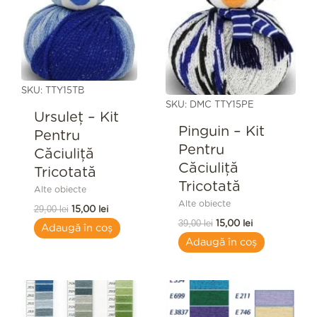
SKU: TTY15TB
SKU: DMC TTY15PE
Ursuleț – Kit
Pinguin – Kit
Pentru
Pentru
Căciuliță
Căciuliță
Tricotată
Tricotată
Alte obiecte
Alte obiecte
29,00
lei
15,00
lei
39,00
lei
15,00
lei
Adaugă în coș
Adaugă în coș