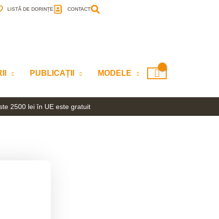
LISTĂ DE DORINȚE
CONTACT
II
PUBLICAȚII
MODELE
te 2500 lei în UE este gratuit