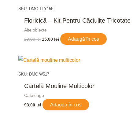
fost:
15,00 lei.
29,00 lei.
SKU: DMC TTY15FL
Floricică – Kit Pentru Căciulițe Tricotate
Alte obiecte
Adaugă în coș
29,00
lei
15,00
lei
SKU: DMC W517
Cartelă Mouline Multicolor
Cataloage
Adaugă în coș
93,00
lei