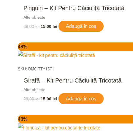
Pinguin – Kit Pentru Căciuliță Tricotată
Alte obiecte
Adaugă în coș
39,00
lei
15,00
lei
Prețul
Prețul
48%
inițial
curent
a
este:
fost:
15,00 lei.
29,00 lei.
SKU: DMC TTY15GI
Girafă – Kit Pentru Căciuliță Tricotată
Alte obiecte
Adaugă în coș
29,00
lei
15,00
lei
Prețul
Prețul
48%
inițial
curent
a
este: