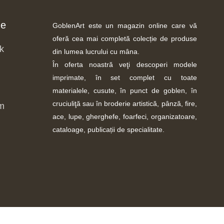
ne
GoblenArt este un magazin online care vă
oferă cea mai completă colecție de produse
k
din lumea lucrului cu mâna.
În oferta noastră veţi descoperi modele
imprimate, în set complet cu toate
materialele, cusute, în punct de goblen, în
cruciuliţă sau în broderie artistică, pânză, fire,
m
ace, lupe, gherghefe, foarfeci, organizatoare,
cataloage, publicații de specialitate.