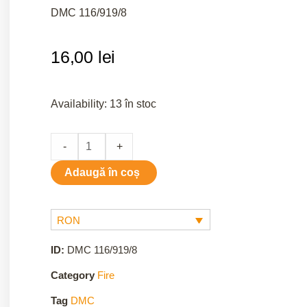
DMC 116/919/8
16,00
lei
919/8
Availability:
13 în stoc
quantity
-
+
Adaugă în coș
RON
ID:
DMC 116/919/8
Category
Fire
Tag
DMC