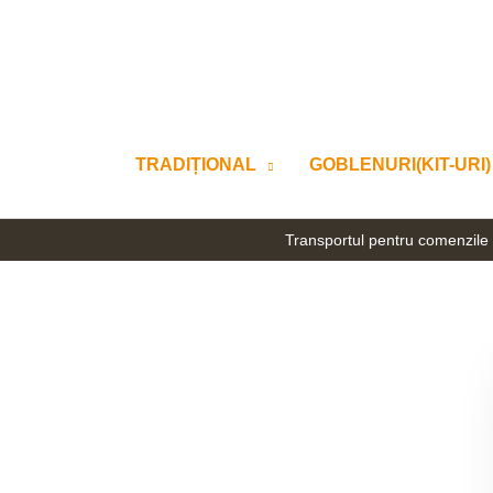
Skip
to
content
TRADIȚIONAL
GOBLENURI(KIT-URI)
Transportul pentru comenzile 