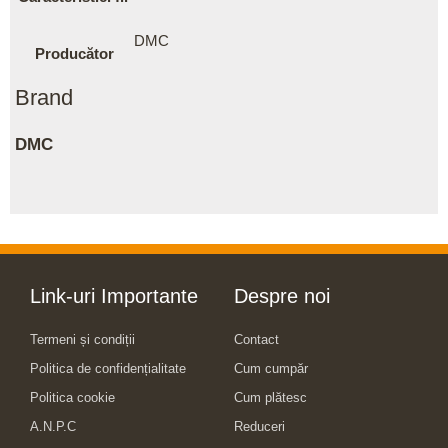
DMC
Producător
Brand
DMC
Link-uri Importante
Despre noi
Termeni și condiții
Contact
Politica de confidențialitate
Cum cumpăr
Politica cookie
Cum plătesc
A.N.P.C
Reduceri