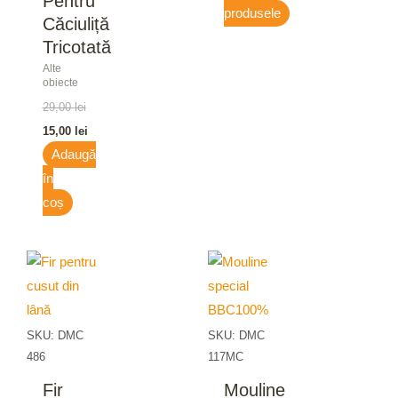
Pentru
produsele
Căciuliță
Tricotată
Alte
obiecte
29,00
lei
15,00
lei
Adaugă
în
coș
SKU: DMC
SKU: DMC
486
117MC
Fir
Mouline