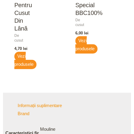
Pentru
Special
Cusut
BBC100%
Din
De
cusut
Lână
6,00
lei
De
cusut
Vezi
4,70
lei
produsele
Vezi
produsele
Informații suplimentare
Brand
Mouline
Caracteristici fir