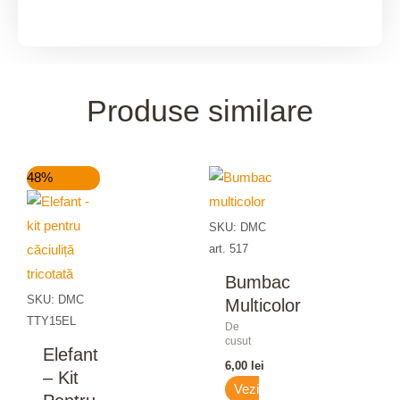
Produse similare
Prețul
Prețul
48%
inițial
curent
a
este:
fost:
15,00 lei.
SKU: DMC
29,00 lei.
art. 517
Bumbac
SKU: DMC
Multicolor
TTY15EL
De
cusut
Elefant
6,00
lei
– Kit
Vezi