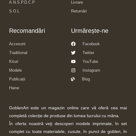
A.N.S.P.D.C.P
Livrare
S.O.L
Returnări
Recomandări
Urmărește-ne
Accesorii
Facebook
Traditional
Twitter
Kituri
YouTube
Modele
Instagram
Publicații
Blog
Haine
GoblenArt este un magazin online care vă oferă cea mai
completă colecție de produse din lumea lucrului cu mâna.
În oferta noastră veţi descoperi modele imprimate, în set
complet cu toate materialele, cusute, în punct de goblen, în