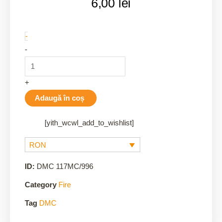
6,00
lei
996
-
quantity
-
+
Adaugă în coș
[yith_wcwl_add_to_wishlist]
RON
ID:
DMC 117MC/996
Category
Fire
Tag
DMC