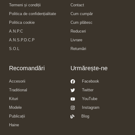
Termeni și condiții
Contact
Politica de confidențialitate
Cum cumpăr
Politica cookie
Cum plătesc
A.N.P.C
Reduceri
A.N.S.P.D.C.P
Livrare
S.O.L
Returnări
Recomandări
Urmărește-ne
Accesorii
Facebook
Traditional
Twitter
Kituri
YouTube
Modele
Instagram
Publicații
Blog
Haine