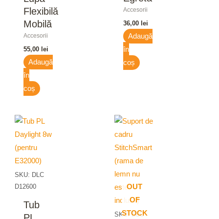
Flexibilă
Accesorii
Mobilă
36,00
lei
Accesorii
Adaugă
55,00
lei
în
Adaugă
coș
în
coș
SKU: DLC
D12600
OUT
OF
Tub
STOCK
SKU: DLC
PL