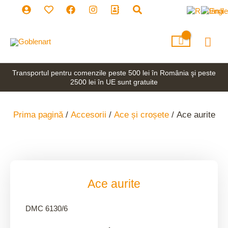
Skip
to
content
Mai
Men
Transportul pentru comenzile peste 500 lei în România şi peste
2500 lei în UE sunt gratuite
Prima pagină
/
Accesorii
/
Ace și croșete
/ Ace aurite
Ace aurite
DMC 6130/6