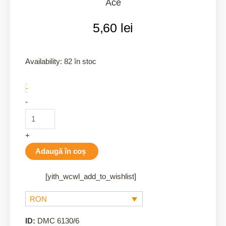
Ace
5,60
lei
Ace
Availability:
82 în stoc
aurite
-
quantity
-
+
Adaugă în coș
[yith_wcwl_add_to_wishlist]
RON
ID:
DMC 6130/6