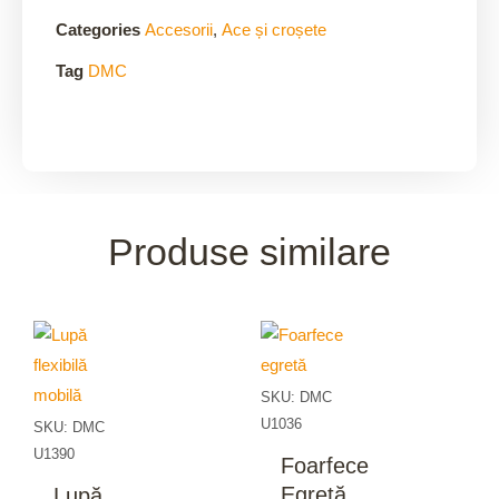
Categories
Accesorii
,
Ace și croșete
Tag
DMC
Produse similare
SKU: DMC
U1036
SKU: DMC
U1390
Foarfece
Egretă
Lupă