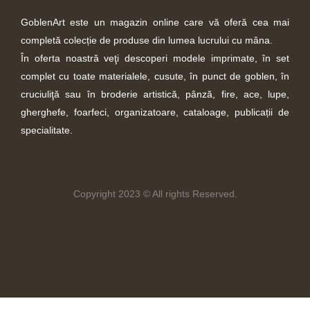
GoblenArt este un magazin online care vă oferă cea mai
completă colecție de produse din lumea lucrului cu mâna.
În oferta noastră veţi descoperi modele imprimate, în set
complet cu toate materialele, cusute, în punct de goblen, în
cruciuliţă sau în broderie artistică, pânză, fire, ace, lupe,
gherghefe, foarfeci, organizatoare, cataloage, publicații de
specialitate.
Copyright 2023 © All rights Reserved.