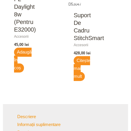
D53047
Daylight
8w
Suport
(pentru
De
E32000)
Cadru
Accesorii
StitchSmart
45,00
lei
Accesorii
Adaugă
428,00
lei
în
Citește
coș
mai
mult
Descriere
Informații suplimentare