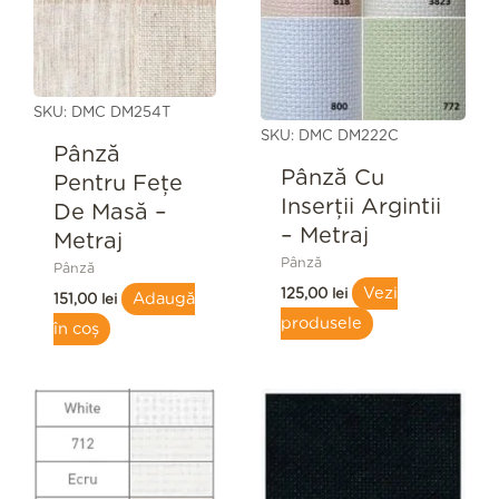
SKU: DMC DM254T
SKU: DMC DM222C
Pânză
Pânză Cu
Pentru Feţe
Inserţii Argintii
De Masă –
– Metraj
Metraj
Pânză
Pânză
Vezi
125,00
lei
Adaugă
151,00
lei
produsele
în coș