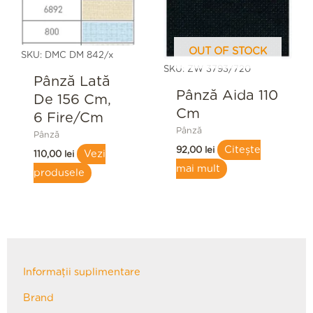
OUT OF STOCK
SKU: DMC DM 842/x
SKU: ZW 3793/720
Pânză Lată
Pânză Aida 110
De 156 Cm,
Cm
6 Fire/cm
Pânză
Pânză
Citește
92,00
lei
Vezi
110,00
lei
mai mult
produsele
Informații suplimentare
Brand