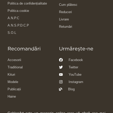
Politica de confidențialitate
Cum plătesc
Politica cookie
Reduceri
A.N.P.C
Livrare
A.N.S.P.D.C.P
Returnări
S.O.L
Recomandări
Urmărește-ne
Accesorii
Facebook
Traditional
Twitter
Kituri
YouTube
Modele
Instagram
Publicații
Blog
Haine
GoblenArt este un magazin online care vă oferă cea mai