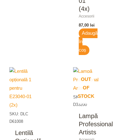
01
(4x)
Accesorii
87,00
lei
Adaugă
în
coș
OUT
OF
STOCK
SKU: DLC
D33200
SKU: DLC
Lampă
D61008
Professional
Artists
Lentilă
Accesorii