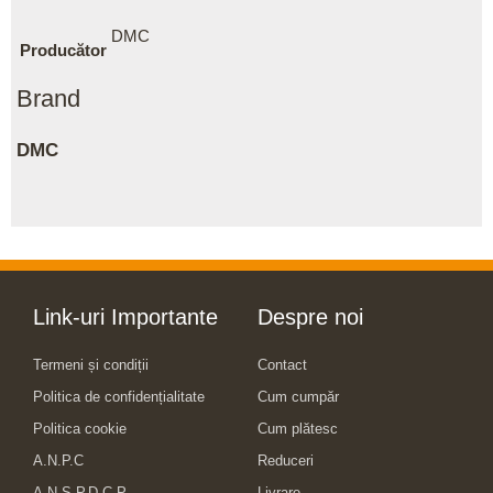
DMC
Producător
Brand
DMC
Link-uri Importante
Despre noi
Termeni și condiții
Contact
Politica de confidențialitate
Cum cumpăr
Politica cookie
Cum plătesc
A.N.P.C
Reduceri
A.N.S.P.D.C.P
Livrare