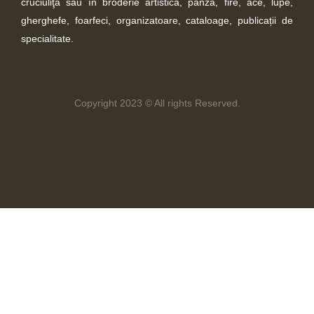
cruciuliţă sau în broderie artistică, pânză, fire, ace, lupe,
gherghefe, foarfeci, organizatoare, cataloage, publicații de
specialitate.
Copyright 2023 © All rights Reserved.