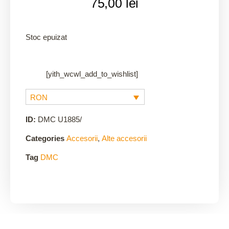
75,00
lei
Stoc epuizat
[yith_wcwl_add_to_wishlist]
RON
ID:
DMC U1885/
Categories
Accesorii
,
Alte accesorii
Tag
DMC