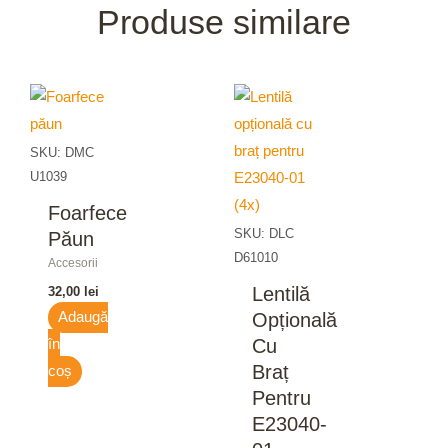
Produse similare
SKU: DMC
U1039
Foarfece
SKU: DLC
Păun
D61010
Accesorii
Lentilă
32,00
lei
Opțională
Adaugă
Cu
în
Braț
coș
Pentru
E23040-