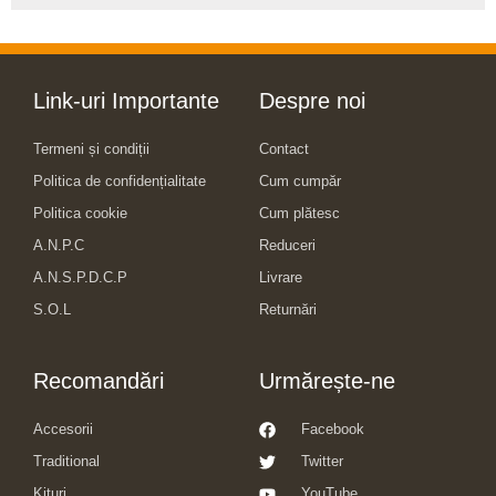
Link-uri Importante
Despre noi
Termeni și condiții
Contact
Politica de confidențialitate
Cum cumpăr
Politica cookie
Cum plătesc
A.N.P.C
Reduceri
A.N.S.P.D.C.P
Livrare
S.O.L
Returnări
Recomandări
Urmărește-ne
Accesorii
Facebook
Traditional
Twitter
Kituri
YouTube