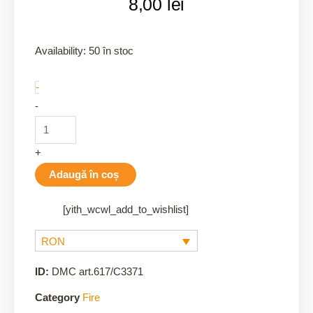
8,00
lei
C3371
Availability:
50 în stoc
quantity
-
-
+
Adaugă în coș
[yith_wcwl_add_to_wishlist]
RON
ID:
DMC art.617/C3371
Category
Fire