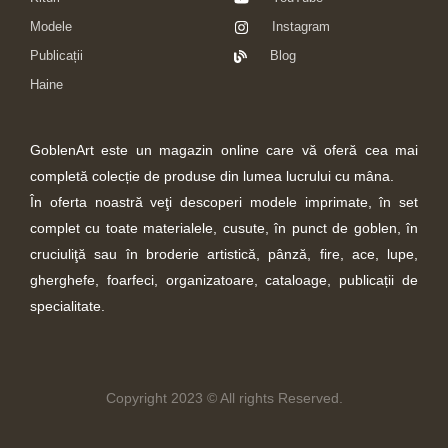
Modele
Instagram
Publicații
Blog
Haine
GoblenArt este un magazin online care vă oferă cea mai
completă colecție de produse din lumea lucrului cu mâna.
În oferta noastră veţi descoperi modele imprimate, în set
complet cu toate materialele, cusute, în punct de goblen, în
cruciuliţă sau în broderie artistică, pânză, fire, ace, lupe,
gherghefe, foarfeci, organizatoare, cataloage, publicații de
specialitate.
Copyright 2023 © All rights Reserved.