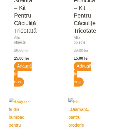
Steluță
Floricică
– Kit
– Kit
Pentru
Pentru
Căciuliță
Căciulițe
Tricotată
Tricotate
Alte
Alte
obiecte
obiecte
29,00
lei
29,00
lei
15,00
lei
15,00
lei
Adaugă
Adaugă
în
în
coș
coș