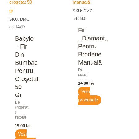
SKU: DMC
art.380
SKU: DMC
art.147D
Fir
,,Diamant,,
Babylo
Pentru
– Fir
Broderie
Din
Manuală
Bumbac
Pentru
De
cusut
Croşetat
14,00
lei
50
Vezi
Gr
produsele
De
croșetat
și
tricotat
19,00
lei
Vezi