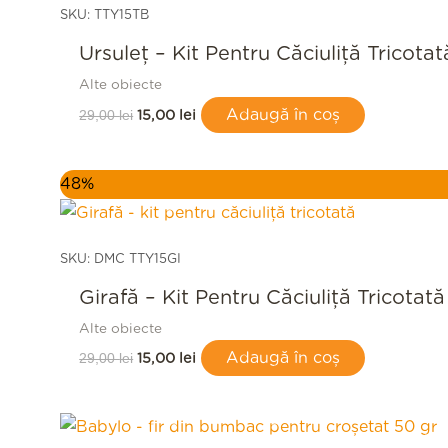
29,00 lei.
SKU: TTY15TB
Ursuleț – Kit Pentru Căciuliță Tricotat
Alte obiecte
29,00
lei
Adaugă în coș
15,00
lei
Prețul
Prețul
48%
inițial
curent
a
este:
fost:
15,00 lei.
29,00 lei.
SKU: DMC TTY15GI
Girafă – Kit Pentru Căciuliță Tricotată
Alte obiecte
29,00
lei
Adaugă în coș
15,00
lei