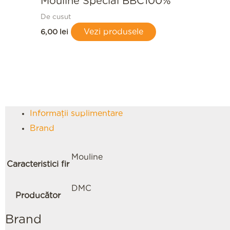
Mouline Special BBC100%
De cusut
Vezi produsele
6,00
lei
Informații suplimentare
Brand
Mouline
Caracteristici fir
DMC
Producător
Brand