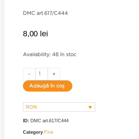
DMC art.617/C444
8,00
lei
C444
Availability:
48 în stoc
quantity
-
+
Adaugă în coș
RON
ID:
DMC art.617/C444
Category
Fire