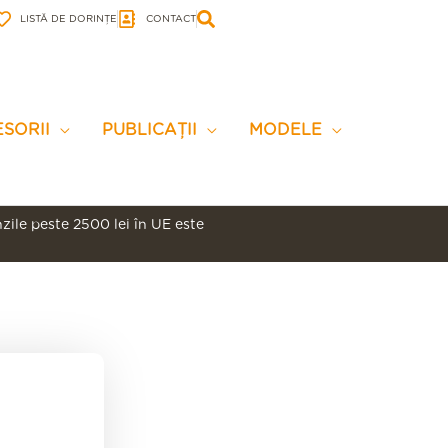
LISTĂ DE DORINȚE
CONTACT
SORII
PUBLICAȚII
MODELE
ile peste 2500 lei în UE este