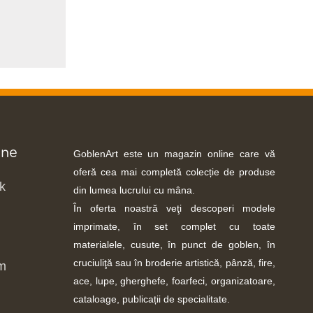
-ne
GoblenArt este un magazin online care vă
oferă cea mai completă colecție de produse
k
din lumea lucrului cu mâna.
În oferta noastră veţi descoperi modele
imprimate, în set complet cu toate
materialele, cusute, în punct de goblen, în
cruciuliţă sau în broderie artistică, pânză, fire,
m
ace, lupe, gherghefe, foarfeci, organizatoare,
cataloage, publicații de specialitate.