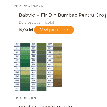
SKU: DMC art.147D
Babylo – Fir Din Bumbac Pentru Croş
De croșetat și tricotat
Vezi produsele
19,00
lei
SKU: DMC 117MC