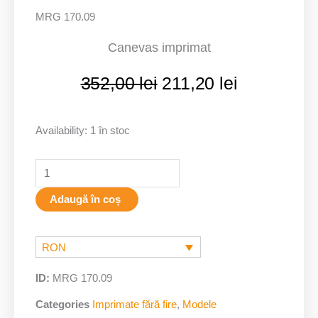
MRG 170.09
Canevas imprimat
Prețul
Prețul
352,00
lei
211,20
lei
inițial
curent
a
este:
fost:
211,20 lei.
Availability:
1 în stoc
352,00 lei.
Adaugă în coș
RON
ID:
MRG 170.09
Categories
Imprimate fără fire
,
Modele