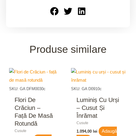
Produse similare
SKU: GA DFM0030c
SKU: GA D0910c
Flori De
Luminiș Cu Urși
Crăciun –
– Cusut Și
Față De Masă
Înrămat
Rotundă
Cusute
Cusute
Adaugă
1.094,00
lei