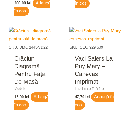
Adaugă
200,00
lei
în coș
în coș
SKU: DMC 14434/D22
SKU: SEG 929.509
Crăciun –
Vaci Salers La
Diagramă
Puy Mary –
Pentru Față
Canevas
De Masă
Imprimat
Modele
Imprimate fără fire
Adaugă
Adaugă în
13,00
lei
47,70
lei
în coș
coș