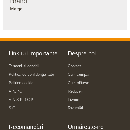
Brand
Margot
Link-uri Importante
Despre noi
Termeni și condiții
Contact
Politica de confidențialitate
Cum cumpăr
Politica cookie
Cum plătesc
A.N.P.C
Reduceri
A.N.S.P.D.C.P
Livrare
S.O.L
Returnări
Recomandări
Urmărește-ne