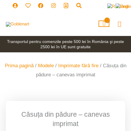
Skip
to
content
Mai
Men
Transportul pentru comenzile peste 500 lei în România şi peste
2500 lei în UE sunt gratuite
Prima pagină
/
Modele
/
Imprimate fără fire
/ Căsuța din
pădure – canevas imprimat
Căsuța din pădure – canevas
imprimat