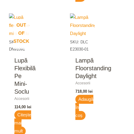
OUT
OF
STOCK
SKU: DLC
SKU: DLC
DN91091
E23030-01
Lupă
Lampă
Flexibilă
Floorstanding
Pe
Daylight
Mini-
Accesorii
Soclu
718,00
lei
Accesorii
Adaugă
114,00
lei
în
Citește
coș
mai
mult