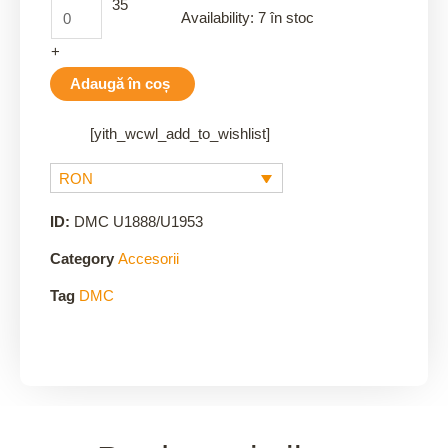
35
Availability:
7 în stoc
+
Adaugă în coș
[yith_wcwl_add_to_wishlist]
RON
ID:
DMC U1888/U1953
Category
Accesorii
Tag
DMC