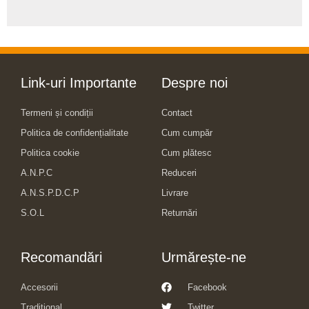
Link-uri Importante
Despre noi
Termeni și condiții
Contact
Politica de confidențialitate
Cum cumpăr
Politica cookie
Cum plătesc
A.N.P.C
Reduceri
A.N.S.P.D.C.P
Livrare
S.O.L
Returnări
Recomandări
Urmărește-ne
Accesorii
Facebook
Traditional
Twitter