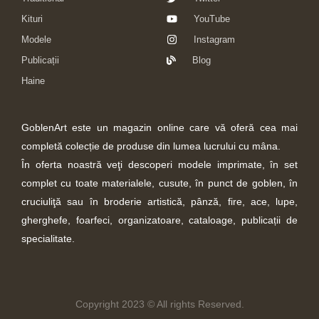
Kituri
YouTube
Modele
Instagram
Publicații
Blog
Haine
GoblenArt este un magazin online care vă oferă cea mai
completă colecție de produse din lumea lucrului cu mâna.
În oferta noastră veţi descoperi modele imprimate, în set
complet cu toate materialele, cusute, în punct de goblen, în
cruciuliţă sau în broderie artistică, pânză, fire, ace, lupe,
gherghefe, foarfeci, organizatoare, cataloage, publicații de
specialitate.
Copyright 2023 © All rights Reserved.