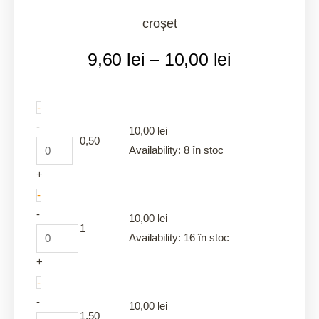
croșet
Interval
9,60
lei
–
10,00
lei
de
prețuri:
9,60 lei
0,50
1
1,50
1,75
2
2,25
2,50
2,75
3
0,75
U1953/4
U1953/4,5
U1953/5
35
-
până
quantity
quantity
quantity
quantity
quantity
quantity
quantity
quantity
quantity
quantity
quantity
quantity
quantity
quantity
la
-
10,00
lei
10,00 lei
0,50
Availability:
8 în stoc
+
-
-
10,00
lei
1
Availability:
16 în stoc
+
-
-
10,00
lei
1,50