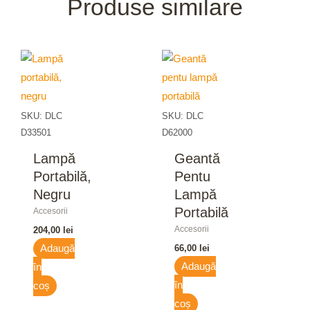
Produse similare
SKU: DLC
SKU: DLC
D33501
D62000
Lampă
Geantă
Portabilă,
Pentu
Negru
Lampă
Portabilă
Accesorii
Accesorii
204,00
lei
Adaugă
66,00
lei
Adaugă
în
în
coș
coș