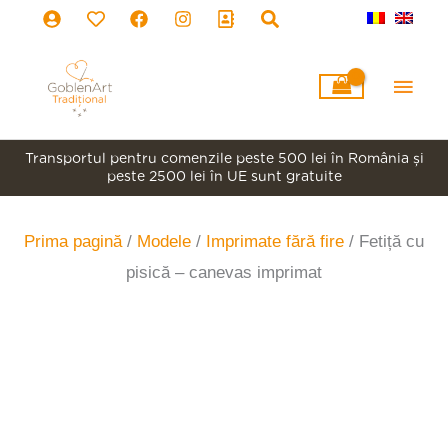
Skip
to
content
Main
Men
Transportul pentru comenzile peste 500 lei în România şi
peste 2500 lei în UE sunt gratuite
Prima pagină
/
Modele
/
Imprimate fără fire
/ Fetiță cu
pisică – canevas imprimat