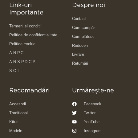
Link-uri
Despre noi
Importante
Contact
Termeni și condiții
Cum cumpăr
Politica de confidențialitate
Cum plătesc
Politica cookie
Reduceri
A.N.P.C
Livrare
A.N.S.P.D.C.P
Returnări
S.O.L
Recomandări
Urmărește-ne
Accesorii
Facebook
Traditional
Twitter
Kituri
YouTube
Modele
Instagram