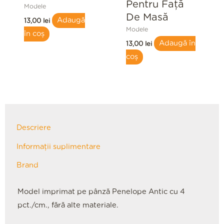
Pentru Față
Modele
De Masă
Adaugă
13,00
lei
Modele
în coș
Adaugă în
13,00
lei
coș
Descriere
Informații suplimentare
Brand
Model imprimat pe pânză Penelope Antic cu 4
pct./cm., fără alte materiale.