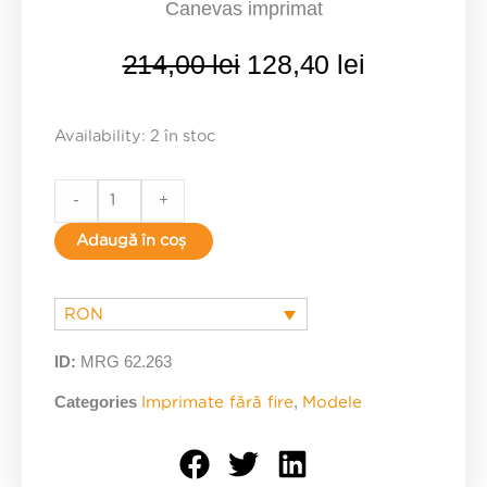
Canevas imprimat
Prețul
Prețul
214,00
lei
128,40
lei
inițial
curent
a
este:
fost:
128,40 lei
Fetiță
Availability:
2 în stoc
214,00 lei.
cu
pisică
-
+
-
Adaugă în coș
canevas
imprimat
quantity
RON
ID:
MRG 62.263
Categories
,
Imprimate fără fire
Modele