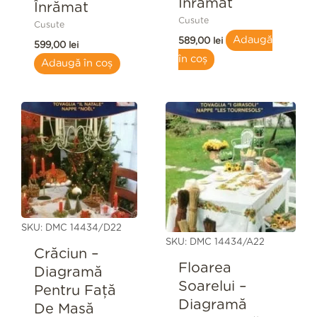
Înrămat
Înrămat
Cusute
Cusute
Adaugă
589,00
lei
599,00
lei
în coș
Adaugă în coș
SKU: DMC 14434/D22
SKU: DMC 14434/A22
Crăciun –
Floarea
Diagramă
Soarelui –
Pentru Față
Diagramă
De Masă