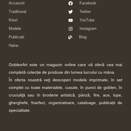
Accesorii
Facebook
Traditional
Twitter
Kituri
YouTube
Modele
Instagram
Publicații
Blog
Haine
GoblenArt este un magazin online care vă oferă cea mai
completă colecție de produse din lumea lucrului cu mâna.
În oferta noastră veţi descoperi modele imprimate, în set
complet cu toate materialele, cusute, în punct de goblen, în
cruciuliţă sau în broderie artistică, pânză, fire, ace, lupe,
gherghefe, foarfeci, organizatoare, cataloage, publicații de
specialitate.