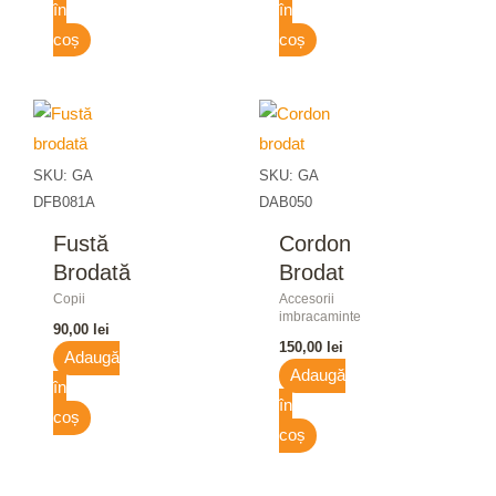
în
în
coș
coș
SKU: GA
SKU: GA
DFB081A
DAB050
Fustă
Cordon
Brodată
Brodat
Copii
Accesorii
imbracaminte
90,00
lei
150,00
lei
Adaugă
Adaugă
în
în
coș
coș