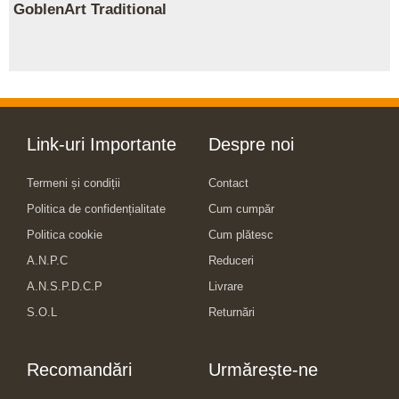
GoblenArt Traditional
Link-uri Importante
Despre noi
Termeni și condiții
Contact
Politica de confidențialitate
Cum cumpăr
Politica cookie
Cum plătesc
A.N.P.C
Reduceri
A.N.S.P.D.C.P
Livrare
S.O.L
Returnări
Recomandări
Urmărește-ne