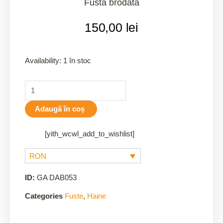
Fustă brodată
150,00
lei
Availability:
1 în stoc
Adaugă în coș
[yith_wcwl_add_to_wishlist]
RON
ID:
GA DAB053
Categories
Fuste
,
Haine