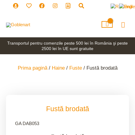
Skip
to
content
Mai
Men
Transportul pentru comenzile peste 500 lei în România şi peste
2500 lei în UE sunt gratuite
Prima pagină
/
Haine
/
Fuste
/ Fustă brodată
Fustă brodată
GA DAB053