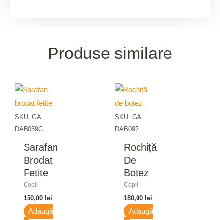
Produse similare
SKU: GA
SKU: GA
DAB059C
DAB097
Sarafan
Rochiță
Brodat
De
Fetite
Botez
Copii
Copii
150,00
lei
180,00
lei
Adaugă
Adaugă