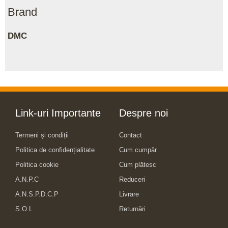
Brand
DMC
Link-uri Importante
Despre noi
Termeni și condiții
Contact
Politica de confidențialitate
Cum cumpăr
Politica cookie
Cum plătesc
A.N.P.C
Reduceri
A.N.S.P.D.C.P
Livrare
S.O.L
Returnări