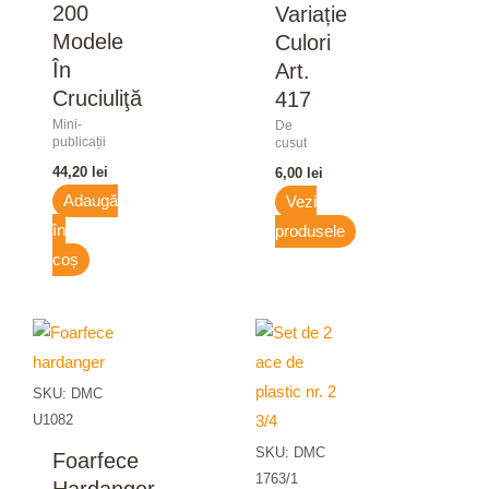
200
Variație
Modele
Culori
În
Art.
Cruciuliţă
417
Mini-
De
publicații
cusut
44,20
lei
6,00
lei
Adaugă
Vezi
în
produsele
coș
SKU: DMC
U1082
SKU: DMC
Foarfece
1763/1
Hardanger