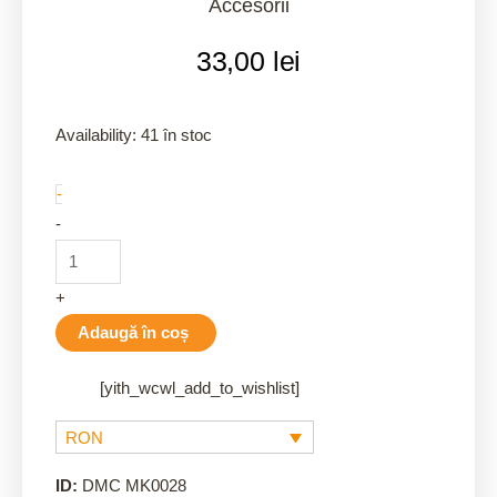
Accesorii
33,00
lei
Gherghef
Availability:
41 în stoc
de
-
lemn-
-
25
cm
quantity
+
Adaugă în coș
[yith_wcwl_add_to_wishlist]
RON
ID:
DMC MK0028