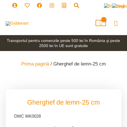
Skip
to
content
Mai
Men
Transportul pentru comenzile peste 500 lei în România şi peste
2500 lei în UE sunt gratuite
Prima pagină
/ Gherghef de lemn-25 cm
Gherghef de lemn-25 cm
DMC MK0028