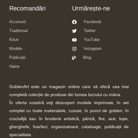
Recomandări
Urmărește-ne
Accesorii
Facebook
Traditional
Twitter
Kituri
YouTube
Modele
Instagram
Publicații
Blog
Haine
GoblenArt este un magazin online care vă oferă cea mai
completă colecție de produse din lumea lucrului cu mâna.
În oferta noastră veţi descoperi modele imprimate, în set
complet cu toate materialele, cusute, în punct de goblen, în
cruciuliţă sau în broderie artistică, pânză, fire, ace, lupe,
gherghefe, foarfeci, organizatoare, cataloage, publicații de
specialitate.