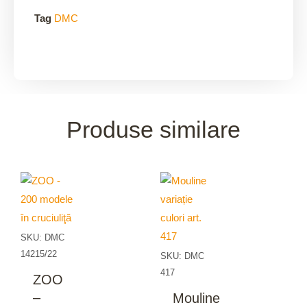
Tag
DMC
Produse similare
SKU: DMC
14215/22
SKU: DMC
417
ZOO
–
Mouline